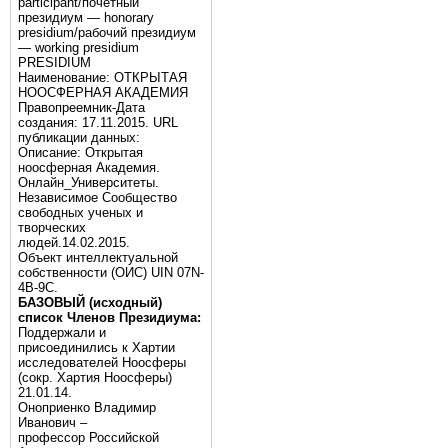
participant/почётный
президиум — honorary
presidium/рабочий президиум
— working presidium
PRESIDIUM
Наименование: ОТКРЫТАЯ
НООСФЕРНАЯ АКАДЕМИЯ
Правопреемник-Дата
создания: 17.11.2015. URL
публикации данных:
Описание: Открытая
ноосферная Академия.
Онлайн_Университеты.
Независимое Сообщество
свободных ученых и
творческих
людей.14.02.2015.
Объект интеллектуальной
собственности (ОИС) UIN 07N-
4B-9C.
БАЗОВЫЙ (исходный)
список Членов Президиума:
Поддержали и
присоединились к Хартии
исследователей Ноосферы
(сокр. Хартия Ноосферы)
21.01.14.
Оноприенко Владимир
Иванович –
профессор Российской