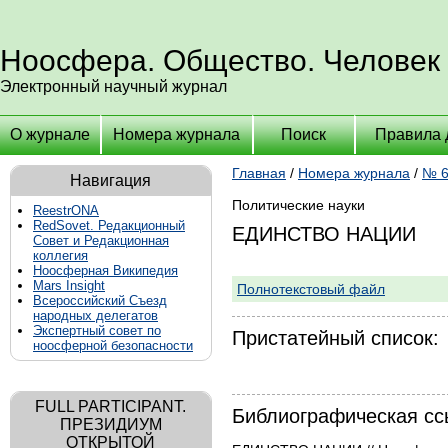
Ноосфера. Общество. Человек
Электронный научный журнал
О журнале
Номера журнала
Поиск
Правила 
Главная
/
Номера журнала
/
№ 6
Навигация
Политические науки
ReestrONA
RedSovet. Редакционный
ЕДИНСТВО НАЦИИ
Совет и Редакционная
коллегия
Ноосферная Википедия
Mars Insight
Полнотекстовый файл
Всероссийский Съезд
народных делегатов
Экспертный совет по
Пристатейный список:
ноосферной безопасности
FULL PARTICIPANT.
Библиографическая сс
ПРЕЗИДИУМ
ОТКРЫТОЙ