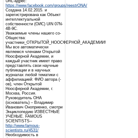
URL-адрес:
https://www.facebook.com/groups/reestrONA/
Создана 14.02.2015. и
зарегистрирована как Объект
интеллектуальной
собственности (ОИС) UIN 07N-
4B-9C.
Уважаемые члены нашего со-
Общества:
участники_ОТКРЫТОЙ_НООСФЕРНОЙ_АКАДЕМИИ!
Мы все автоматически
являемся членами Открытой
Ноосферной Академии, и
каждый участник имеет право
представлять свои научные
публикации и в научных
журналах любой тематики с
аффилиацией: ФИО автора (-
ов), член Открытой
Ноосферной Академии, г.
Москва, Россия.
Руководитель ОНА
(основатель) – Владимир
Иванович Оноприенко, смотри
Энциклопедию ИЗВЕСТНЫЕ
УЧЕНЫЕ. FAMOUS
SCIENTISTS--
http://www.famous-
scientists.ru/4531/
Необходимость в