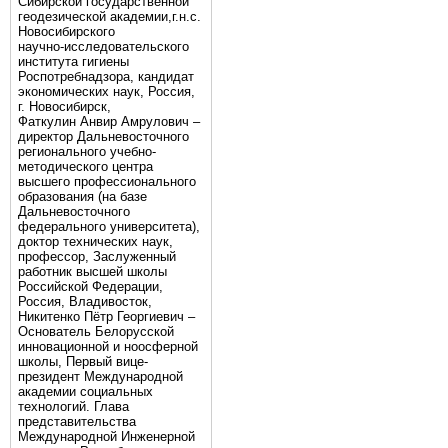
Сибирской государственной
геодезической академии,г.н.с.
Новосибирского
научно-исследовательского
института гигиены
Роспотребнадзора, кандидат
экономических наук, Россия,
г. Новосибирск,
Фаткулин Анвир Амрулович –
директор Дальневосточного
регионального учебно-
методического центра
высшего профессионального
образования (на базе
Дальневосточного
федерального университета),
доктор технических наук,
профессор, Заслуженный
работник высшей школы
Российской Федерации,
Россия, Владивосток,
Никитенко Пётр Георгиевич –
Основатель Белорусской
инновационной и ноосферной
школы, Первый вице-
президент Международной
академии социальных
технологий. Глава
представительства
Международной Инженерной