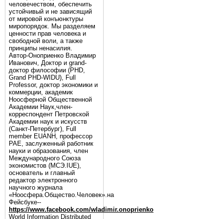
человечеством, обеспечить
устойчивый и не зависящий
от мировой конъюнктуры
миропорядок. Мы разделяем
ценности прав человека и
свободной воли, а также
принципы ненасилия.
Автор-Оноприенко Владимир
Иванович, Доктор и grand-
доктор философии (PHD,
Grand PHD-WIDU), Full
Professor, доктор экономики и
коммерции, академик
Ноосферной Общественной
Академии Наук,член-
корреспондент Петровской
Академии наук и искусств
(Санкт-Петербург), Full
member EUANH, профессор
РАЕ, заслуженный работник
науки и образования, член
Международного Союза
экономистов (МСЭ.IUE),
основатель и главный
редактор электронного
научного журнала
«Ноосфера.Общество.Человек».на
Фейсбуке--
https://www.facebook.com/wladimir.onoprienko
World Information Distributed