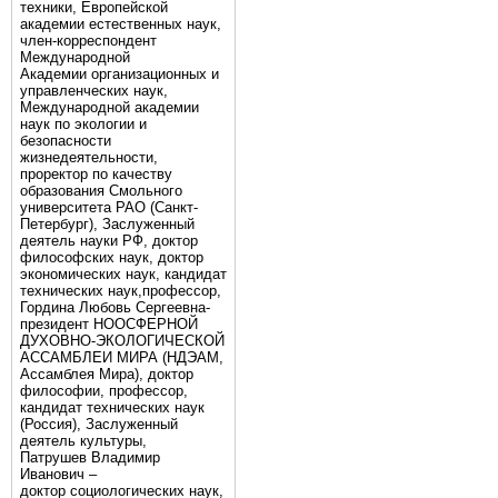
техники, Европейской
академии естественных наук,
член-корреспондент
Международной
Академии организационных и
управленческих наук,
Международной академии
наук по экологии и
безопасности
жизнедеятельности,
проректор по качеству
образования Смольного
университета РАО (Санкт-
Петербург), Заслуженный
деятель науки РФ, доктор
философских наук, доктор
экономических наук, кандидат
технических наук,профессор,
Гордина Любовь Сергеевна-
президент НООСФЕРНОЙ
ДУХОВНО-ЭКОЛОГИЧЕСКОЙ
АССАМБЛЕИ МИРА (НДЭАМ,
Ассамблея Мира), доктор
философии, профессор,
кандидат технических наук
(Россия), Заслуженный
деятель культуры,
Патрушев Владимир
Иванович –
доктор социологических наук,