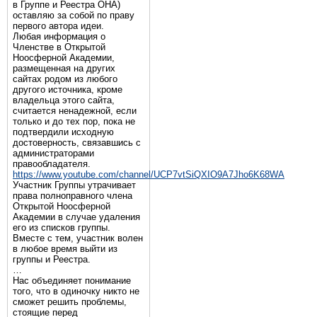
в Группе и Реестра ОНА)
оставляю за собой по праву
первого автора идеи.
Любая информация о
Членстве в Открытой
Ноосферной Академии,
размещенная на других
сайтах родом из любого
другого источника, кроме
владельца этого сайта,
считается ненадежной, если
только и до тех пор, пока не
подтвердили исходную
достоверность, связавшись с
администраторами
правообладателя.
https://www.youtube.com/channel/UCP7vtSiQXIO9A7Jho6K68WA
Участник Группы утрачивает
права полноправного члена
Открытой Ноосферной
Академии в случае удаления
его из списков группы.
Вместе с тем, участник волен
в любое время выйти из
группы и Реестра.
…
Нас объединяет понимание
того, что в одиночку никто не
сможет решить проблемы,
стоящие перед