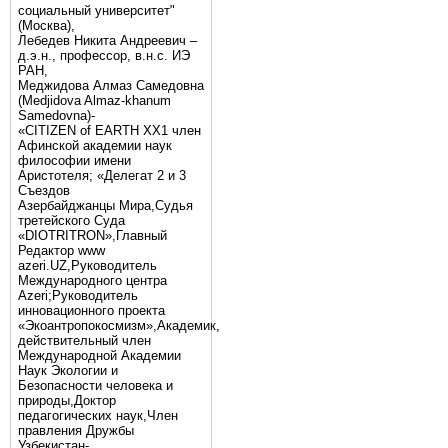
социальный университет"
(Москва),
Лебедев Никита Андреевич –
д.э.н., профессор, в.н.с. ИЭ
РАН,
Меджидова Алмаз Самедовна
(Medjidova Almaz-khanum
Samedovna)-
«CITIZEN of EARTH XX1 член
Афинской академии наук
философии имени
Аристотеля; «Делегат 2 и 3
Съездов
Азербайджанцы Мира,Судья
третейского Суда
«DIOTRITRON»,Главный
Редактор www
azeri.UZ,Руководитель
Международного центра
Аzeri;Руководитель
инновационного проекта
«Экоантропокосмизм»,Академик,
действительный член
Международной Академии
Наук Экологии и
Безопасности человека и
природы,Доктор
педагогических наук,Член
правления Дружбы
Узбекистан-