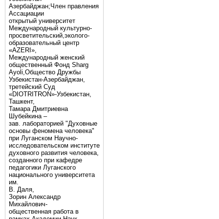
Азербайджан;Член правления
Ассациации
открытый университет
Международный культурно-
просветительский,эколого-
образовательный центр
«AZERI»,
Mеждународный женский
общественный Фонд Sharg
Аyoli,Общество Дружбы
Узбекистан-Азербайджан,
третейский Суд
«DIOTRITRON»-Узбекистан,
Ташкент,
Тамара Дмитриевна
Шубейкина –
зав. лабораторией "Духовные
основы феномена человека"
при Луганском Научно-
исследовательском институте
духовного развития человека,
созданного при кафедре
педагогики Луганского
национального университета
им.
В. Даля,
Зорин Александр
Михайлович-
общественная работа в
рамках Академии Наук