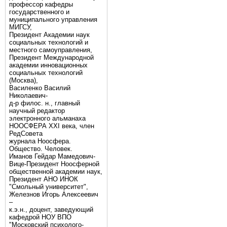
профессор кафедры
государственного и
муниципального управления
МИГСУ,
Президент Академии наук
социальных технологий и
местного самоуправления,
Президент Международной
академии инновационных
социальных технологий
(Москва),
Василенко Василий
Николаевич-
д-р филос. н., главный
научный редактор
электронного альманаха
НООСФЕРА XXI века, член
РедСовета
журнала Ноосфера.
Общество. Человек.
Иманов Гейдар Мамедович-
Вице-Президент Ноосферной
общественной академии наук,
Президент АНО ИНОК
"Смольный университет",
Железнов Игорь Алексеевич
–
к.э.н., доцент, заведующий
кафедрой НОУ ВПО
"Московский психолого-