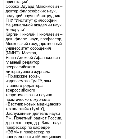
ориентации",
Сороко Эдуард Максимович –
доктор философских наук,
ведущий научный сотрудник
ГНУ "Институт философии
Национальной академии наук
Беларуси",
Каргин Николай Николаевич –
док. филос. наук, профессор,
Московский государственный
университет сообщения
(МИИТ). Москва,
Яшин Алексей Афанасьевич –
главный редактор
всероссийского
литературного журнала
«Приокские зори»,
издаваемого ТулГУ, зам.
главного редактора
всероссийского
теоретического и научно-
практического журнала
«Вестник новых медицинских
технологий» (ТулГУ),
Заслуженный деятель науки
РФ, Почетный радист России,
д-р техн. наук, д-р биол. наук,
профессор по кафедре
«ЭВМ» и профессор по
специальности «Медицинские