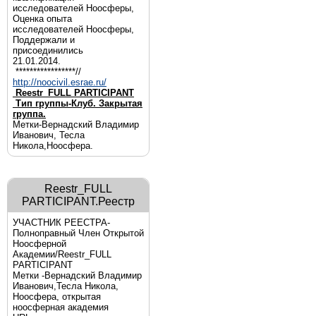
исследователей Ноосферы,
Оценка опыта
исследователей Ноосферы,
Поддержали и
присоединились
21.01.2014.
*****************//
http://noocivil.esrae.ru/
Reestr_FULL PARTICIPANT
Тип группы-Клуб. Закрытая
группа.
Метки-Вернадский Владимир
Иванович, Тесла
Никола,Ноосфера.
Reestr_FULL
PARTICIPANT.Реестр
УЧАСТНИК РЕЕСТРА-
Полноправный Член Открытой
Ноосферной
Академии/Reestr_FULL
PARTICIPANT
Метки -Вернадский Владимир
Иванович,Тесла Никола,
Ноосфера, открытая
ноосферная академия