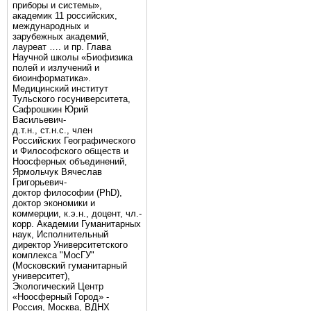
приборы и системы»,
академик 11 российских,
международных и
зарубежных академий,
лауреат …. и пр. Глава
Научной школы «Биофизика
полей и излучений и
биоинформатика».
Медицинский институт
Тульского госуниверситета,
Сафрошкин Юрий
Васильевич-
д.т.н., ст.н.с., член
Российских Географического
и Философского обществ и
Ноосферных объединений,
Ярмольчук Вячеслав
Григорьевич-
доктор философии (PhD),
доктор экономики и
коммерции, к.э.н., доцент, чл.-
корр. Академии Гуманитарных
наук, Исполнительный
директор Университетского
комплекса "МосГУ"
(Московский гуманитарный
университет),
Экологический Центр
«Ноосферный Город» -
Россия, Москва, ВДНХ