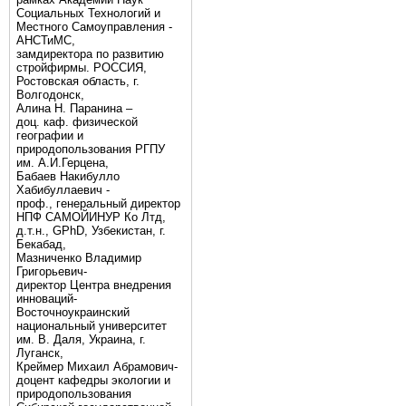
Социальных Технологий и
Местного Самоуправления -
АНСТиМС,
замдиректора по развитию
стройфирмы. РОССИЯ,
Ростовская область, г.
Волгодонск,
Алина Н. Паранина –
доц. каф. физической
географии и
природопользования РГПУ
им. А.И.Герцена,
Бабаев Накибулло
Хабибуллаевич -
проф., генеральный директор
НПФ САМОЙИНУР Ко Лтд,
д.т.н., GPhD, Узбекистан, г.
Бекабад,
Мазниченко Владимир
Григорьевич-
директор Центра внедрения
инноваций-
Восточноукраинский
национальный университет
им. В. Даля, Украина, г.
Луганск,
Креймер Михаил Абрамович-
доцент кафедры экологии и
природопользования