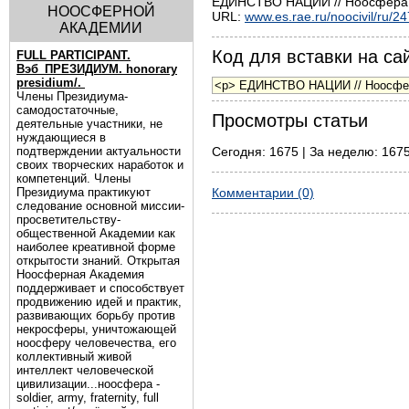
ЕДИНСТВО НАЦИИ // Ноосфера. 
НООСФЕРНОЙ
URL:
www.es.rae.ru/noocivil/ru/2
АКАДЕМИИ
Код для вставки на сай
FULL PARTICIPANT.
Вэб_ПРЕЗИДИУМ. honorary
presidium/.
Члены Президиума-
самодостаточные,
Просмотры статьи
деятельные участники, не
нуждающиеся в
подтверждении актуальности
Сегодня: 1675 | За неделю: 1675
своих творческих наработок и
компетенций. Члены
Президиума практикуют
Комментарии (0)
следование основной миссии-
просветительству-
общественной Академии как
наиболее креативной форме
открытости знаний. Открытая
Ноосферная Академия
поддерживает и способствует
продвижению идей и практик,
развивающих борьбу против
некросферы, уничтожающей
ноосферу человечества, его
коллективный живой
интеллект человеческой
цивилизации...ноосфера -
soldier, army, fraternity, full