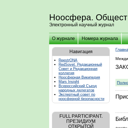
Ноосфера. Общест
Электронный научный журнал
О журнале
Номера журнала
Главн
Навигация
Межди
ReestrONA
RedSovet. Редакционный
ЗАК
Совет и Редакционная
коллегия
Ноосферная Википедия
Mars Insight
Полно
Всероссийский Съезд
народных делегатов
Экспертный совет по
Прис
ноосферной безопасности
FULL PARTICIPANT.
Библ
ПРЕЗИДИУМ
ОТКРЫТОЙ