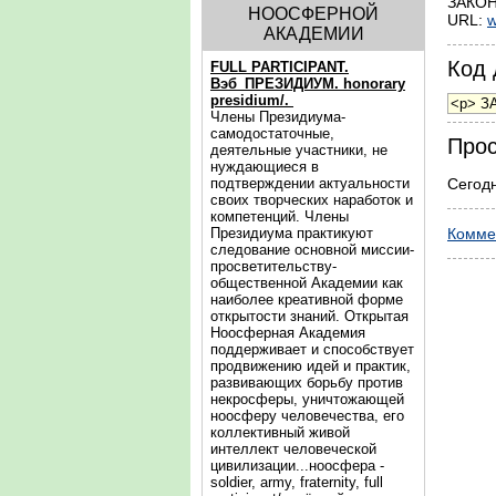
ЗАКОН
НООСФЕРНОЙ
URL:
w
АКАДЕМИИ
Код 
FULL PARTICIPANT.
Вэб_ПРЕЗИДИУМ. honorary
presidium/.
Члены Президиума-
самодостаточные,
Прос
деятельные участники, не
нуждающиеся в
подтверждении актуальности
Сегодн
своих творческих наработок и
компетенций. Члены
Президиума практикуют
Комме
следование основной миссии-
просветительству-
общественной Академии как
наиболее креативной форме
открытости знаний. Открытая
Ноосферная Академия
поддерживает и способствует
продвижению идей и практик,
развивающих борьбу против
некросферы, уничтожающей
ноосферу человечества, его
коллективный живой
интеллект человеческой
цивилизации...ноосфера -
soldier, army, fraternity, full