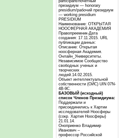
participant/почётный
президиум — honorary
presidium/рабочий президиум
— working presidium
PRESIDIUM
Наименование: ОТКРЫТАЯ
НООСФЕРНАЯ АКАДЕМИЯ
Правопреемник-Дата
создания: 17.11.2015. URL
публикации данных:
Описание: Открытая
ноосферная Академия.
Онлайн_Университеты.
Независимое Сообщество
свободных ученых и
творческих
людей.14.02.2015.
Объект интеллектуальной
собственности (ОИС) UIN 07N-
4B-9C.
БАЗОВЫЙ (исходный)
список Членов Президиума:
Поддержали и
присоединились к Хартии
исследователей Ноосферы
(сокр. Хартия Ноосферы)
21.01.14.
Оноприенко Владимир
Иванович –
профессор Российской