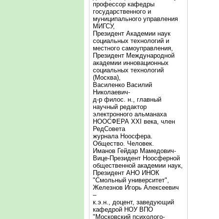
профессор кафедры
государственного и
муниципального управления
МИГСУ,
Президент Академии наук
социальных технологий и
местного самоуправления,
Президент Международной
академии инновационных
социальных технологий
(Москва),
Василенко Василий
Николаевич-
д-р филос. н., главный
научный редактор
электронного альманаха
НООСФЕРА XXI века, член
РедСовета
журнала Ноосфера.
Общество. Человек.
Иманов Гейдар Мамедович-
Вице-Президент Ноосферной
общественной академии наук,
Президент АНО ИНОК
"Смольный университет",
Железнов Игорь Алексеевич
–
к.э.н., доцент, заведующий
кафедрой НОУ ВПО
"Московский психолого-