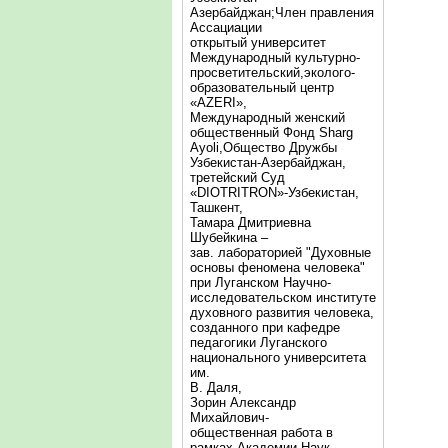
Азербайджан;Член правления
Ассациации
открытый университет
Международный культурно-
просветительский,эколого-
образовательный центр
«AZERI»,
Mеждународный женский
общественный Фонд Sharg
Аyoli,Общество Дружбы
Узбекистан-Азербайджан,
третейский Суд
«DIOTRITRON»-Узбекистан,
Ташкент,
Тамара Дмитриевна
Шубейкина –
зав. лабораторией "Духовные
основы феномена человека"
при Луганском Научно-
исследовательском институте
духовного развития человека,
созданного при кафедре
педагогики Луганского
национального университета
им.
В. Даля,
Зорин Александр
Михайлович-
общественная работа в
рамках Академии Наук