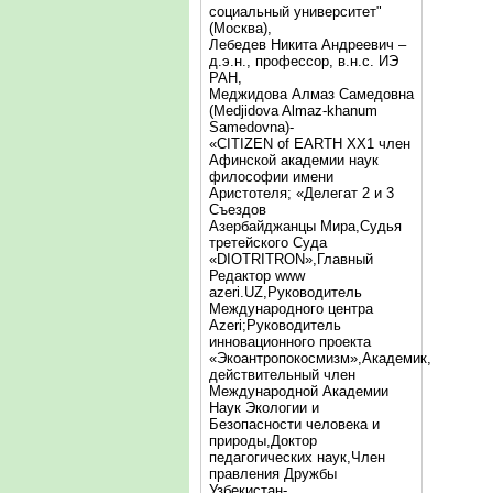
социальный университет"
(Москва),
Лебедев Никита Андреевич –
д.э.н., профессор, в.н.с. ИЭ
РАН,
Меджидова Алмаз Самедовна
(Medjidova Almaz-khanum
Samedovna)-
«CITIZEN of EARTH XX1 член
Афинской академии наук
философии имени
Аристотеля; «Делегат 2 и 3
Съездов
Азербайджанцы Мира,Судья
третейского Суда
«DIOTRITRON»,Главный
Редактор www
azeri.UZ,Руководитель
Международного центра
Аzeri;Руководитель
инновационного проекта
«Экоантропокосмизм»,Академик,
действительный член
Международной Академии
Наук Экологии и
Безопасности человека и
природы,Доктор
педагогических наук,Член
правления Дружбы
Узбекистан-