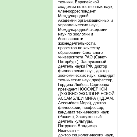
техники, Европейской
академии естественных наук,
член-корреспондент
Международной
Академии организационных и
управленческих наук,
Международной академии
наук по экологии и
безопасности
жизнедеятельности,
проректор по качеству
образования Смольного
университета РАО (Санкт-
Петербург), Заслуженный
деятель науки РФ, доктор
философских наук, доктор
экономических наук, кандидат
технических наук,профессор,
Гордина Любовь Сергеевна-
президент НООСФЕРНОЙ
ДУХОВНО-ЭКОЛОГИЧЕСКОЙ
АССАМБЛЕИ МИРА (НДЭАМ,
Ассамблея Мира), доктор
философии, профессор,
кандидат технических наук
(Россия), Заслуженный
деятель культуры,
Патрушев Владимир
Иванович –
доктор социологических наук,