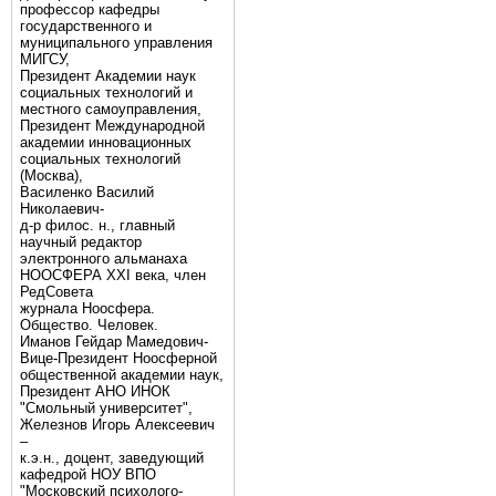
профессор кафедры
государственного и
муниципального управления
МИГСУ,
Президент Академии наук
социальных технологий и
местного самоуправления,
Президент Международной
академии инновационных
социальных технологий
(Москва),
Василенко Василий
Николаевич-
д-р филос. н., главный
научный редактор
электронного альманаха
НООСФЕРА XXI века, член
РедСовета
журнала Ноосфера.
Общество. Человек.
Иманов Гейдар Мамедович-
Вице-Президент Ноосферной
общественной академии наук,
Президент АНО ИНОК
"Смольный университет",
Железнов Игорь Алексеевич
–
к.э.н., доцент, заведующий
кафедрой НОУ ВПО
"Московский психолого-