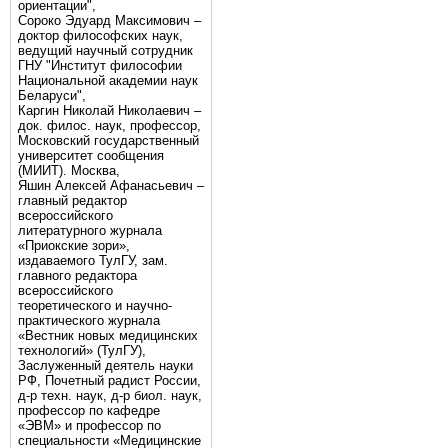
ориентации",
Сороко Эдуард Максимович –
доктор философских наук,
ведущий научный сотрудник
ГНУ "Институт философии
Национальной академии наук
Беларуси",
Каргин Николай Николаевич –
док. филос. наук, профессор,
Московский государственный
университет сообщения
(МИИТ). Москва,
Яшин Алексей Афанасьевич –
главный редактор
всероссийского
литературного журнала
«Приокские зори»,
издаваемого ТулГУ, зам.
главного редактора
всероссийского
теоретического и научно-
практического журнала
«Вестник новых медицинских
технологий» (ТулГУ),
Заслуженный деятель науки
РФ, Почетный радист России,
д-р техн. наук, д-р биол. наук,
профессор по кафедре
«ЭВМ» и профессор по
специальности «Медицинские