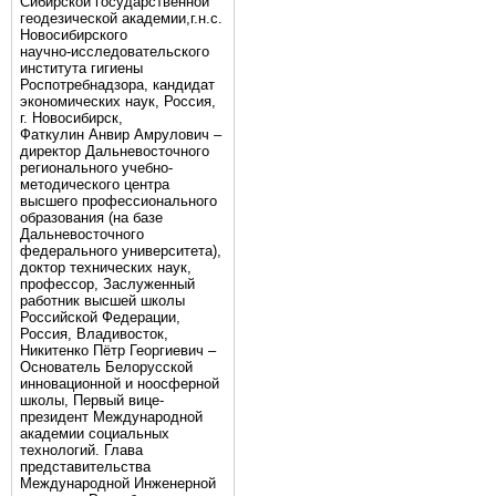
Сибирской государственной
геодезической академии,г.н.с.
Новосибирского
научно-исследовательского
института гигиены
Роспотребнадзора, кандидат
экономических наук, Россия,
г. Новосибирск,
Фаткулин Анвир Амрулович –
директор Дальневосточного
регионального учебно-
методического центра
высшего профессионального
образования (на базе
Дальневосточного
федерального университета),
доктор технических наук,
профессор, Заслуженный
работник высшей школы
Российской Федерации,
Россия, Владивосток,
Никитенко Пётр Георгиевич –
Основатель Белорусской
инновационной и ноосферной
школы, Первый вице-
президент Международной
академии социальных
технологий. Глава
представительства
Международной Инженерной