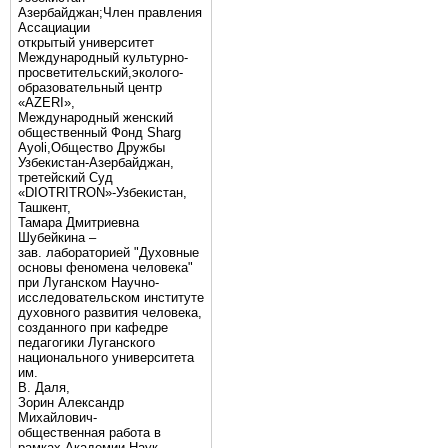
Азербайджан;Член правления
Ассациации
открытый университет
Международный культурно-
просветительский,эколого-
образовательный центр
«AZERI»,
Mеждународный женский
общественный Фонд Sharg
Аyoli,Общество Дружбы
Узбекистан-Азербайджан,
третейский Суд
«DIOTRITRON»-Узбекистан,
Ташкент,
Тамара Дмитриевна
Шубейкина –
зав. лабораторией "Духовные
основы феномена человека"
при Луганском Научно-
исследовательском институте
духовного развития человека,
созданного при кафедре
педагогики Луганского
национального университета
им.
В. Даля,
Зорин Александр
Михайлович-
общественная работа в
рамках Академии Наук