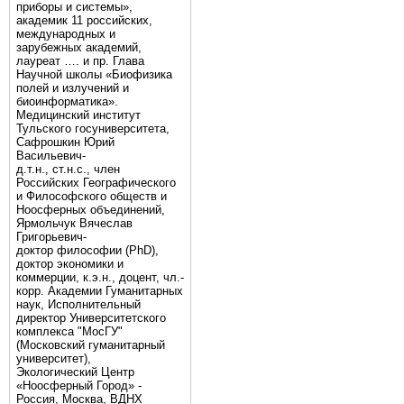
приборы и системы»,
академик 11 российских,
международных и
зарубежных академий,
лауреат …. и пр. Глава
Научной школы «Биофизика
полей и излучений и
биоинформатика».
Медицинский институт
Тульского госуниверситета,
Сафрошкин Юрий
Васильевич-
д.т.н., ст.н.с., член
Российских Географического
и Философского обществ и
Ноосферных объединений,
Ярмольчук Вячеслав
Григорьевич-
доктор философии (PhD),
доктор экономики и
коммерции, к.э.н., доцент, чл.-
корр. Академии Гуманитарных
наук, Исполнительный
директор Университетского
комплекса "МосГУ"
(Московский гуманитарный
университет),
Экологический Центр
«Ноосферный Город» -
Россия, Москва, ВДНХ