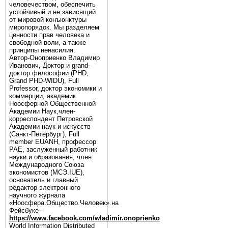
человечеством, обеспечить
устойчивый и не зависящий
от мировой конъюнктуры
миропорядок. Мы разделяем
ценности прав человека и
свободной воли, а также
принципы ненасилия.
Автор-Оноприенко Владимир
Иванович, Доктор и grand-
доктор философии (PHD,
Grand PHD-WIDU), Full
Professor, доктор экономики и
коммерции, академик
Ноосферной Общественной
Академии Наук,член-
корреспондент Петровской
Академии наук и искусств
(Санкт-Петербург), Full
member EUANH, профессор
РАЕ, заслуженный работник
науки и образования, член
Международного Союза
экономистов (МСЭ.IUE),
основатель и главный
редактор электронного
научного журнала
«Ноосфера.Общество.Человек».на
Фейсбуке--
https://www.facebook.com/wladimir.onoprienko
World Information Distributed