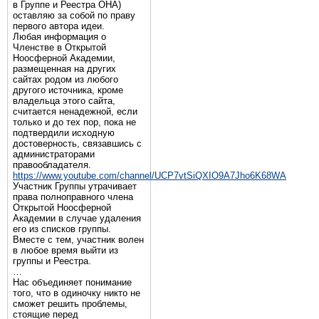
в Группе и Реестра ОНА)
оставляю за собой по праву
первого автора идеи.
Любая информация о
Членстве в Открытой
Ноосферной Академии,
размещенная на других
сайтах родом из любого
другого источника, кроме
владельца этого сайта,
считается ненадежной, если
только и до тех пор, пока не
подтвердили исходную
достоверность, связавшись с
администраторами
правообладателя.
https://www.youtube.com/channel/UCP7vtSiQXIO9A7Jho6K68WA
Участник Группы утрачивает
права полноправного члена
Открытой Ноосферной
Академии в случае удаления
его из списков группы.
Вместе с тем, участник волен
в любое время выйти из
группы и Реестра.
…
Нас объединяет понимание
того, что в одиночку никто не
сможет решить проблемы,
стоящие перед