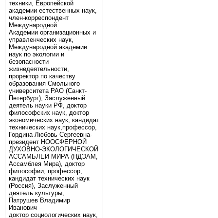
техники, Европейской
академии естественных наук,
член-корреспондент
Международной
Академии организационных и
управленческих наук,
Международной академии
наук по экологии и
безопасности
жизнедеятельности,
проректор по качеству
образования Смольного
университета РАО (Санкт-
Петербург), Заслуженный
деятель науки РФ, доктор
философских наук, доктор
экономических наук, кандидат
технических наук,профессор,
Гордина Любовь Сергеевна-
президент НООСФЕРНОЙ
ДУХОВНО-ЭКОЛОГИЧЕСКОЙ
АССАМБЛЕИ МИРА (НДЭАМ,
Ассамблея Мира), доктор
философии, профессор,
кандидат технических наук
(Россия), Заслуженный
деятель культуры,
Патрушев Владимир
Иванович –
доктор социологических наук,