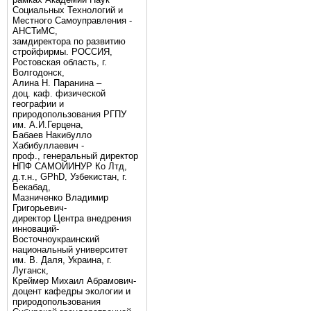
Социальных Технологий и
Местного Самоуправления -
АНСТиМС,
замдиректора по развитию
стройфирмы. РОССИЯ,
Ростовская область, г.
Волгодонск,
Алина Н. Паранина –
доц. каф. физической
географии и
природопользования РГПУ
им. А.И.Герцена,
Бабаев Накибулло
Хабибуллаевич -
проф., генеральный директор
НПФ САМОЙИНУР Ко Лтд,
д.т.н., GPhD, Узбекистан, г.
Бекабад,
Мазниченко Владимир
Григорьевич-
директор Центра внедрения
инноваций-
Восточноукраинский
национальный университет
им. В. Даля, Украина, г.
Луганск,
Креймер Михаил Абрамович-
доцент кафедры экологии и
природопользования