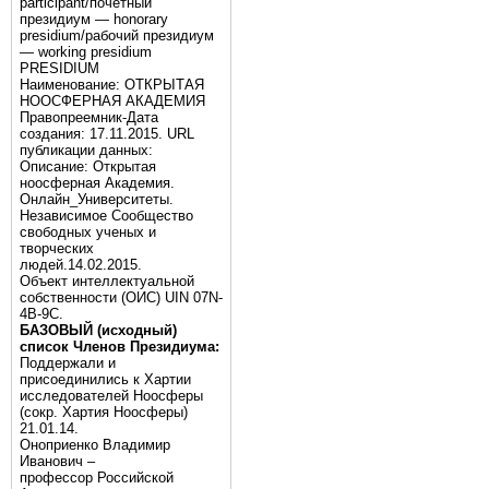
participant/почётный
президиум — honorary
presidium/рабочий президиум
— working presidium
PRESIDIUM
Наименование: ОТКРЫТАЯ
НООСФЕРНАЯ АКАДЕМИЯ
Правопреемник-Дата
создания: 17.11.2015. URL
публикации данных:
Описание: Открытая
ноосферная Академия.
Онлайн_Университеты.
Независимое Сообщество
свободных ученых и
творческих
людей.14.02.2015.
Объект интеллектуальной
собственности (ОИС) UIN 07N-
4B-9C.
БАЗОВЫЙ (исходный)
список Членов Президиума:
Поддержали и
присоединились к Хартии
исследователей Ноосферы
(сокр. Хартия Ноосферы)
21.01.14.
Оноприенко Владимир
Иванович –
профессор Российской