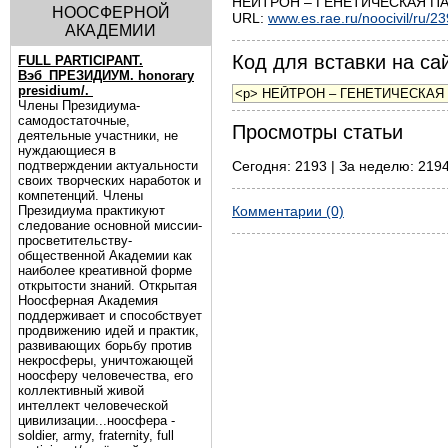
НЕЙТРОН – ГЕНЕТИЧЕСКАЯ ПАМЯ
НООСФЕРНОЙ
URL:
www.es.rae.ru/noocivil/ru/2
АКАДЕМИИ
Код для вставки на сай
FULL PARTICIPANT.
Вэб_ПРЕЗИДИУМ. honorary
presidium/.
Члены Президиума-
самодостаточные,
Просмотры статьи
деятельные участники, не
нуждающиеся в
подтверждении актуальности
Сегодня: 2193 | За неделю: 2194
своих творческих наработок и
компетенций. Члены
Президиума практикуют
Комментарии (0)
следование основной миссии-
просветительству-
общественной Академии как
наиболее креативной форме
открытости знаний. Открытая
Ноосферная Академия
поддерживает и способствует
продвижению идей и практик,
развивающих борьбу против
некросферы, уничтожающей
ноосферу человечества, его
коллективный живой
интеллект человеческой
цивилизации...ноосфера -
soldier, army, fraternity, full