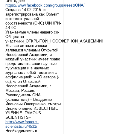
URL-адрес:
https://www.facebook.com/groups/reestrONA/
Создана 14.02.2015. и
зарегистрирована как Объект
интеллектуальной
собственности (ОИС) UIN 07N-
4B-9C.
Уважаемые члены нашего со-
Общества:
участники_ОТКРЫТОЙ_НООСФЕРНОЙ_АКАДЕМИИ!
Мы все автоматически
являемся членами Открытой
Ноосферной Академии, и
каждый участник имеет право
представлять свои научные
публикации и в научных
журналах любой тематики с
аффилиацией: ФИО автора (-
ов), член Открытой
Ноосферной Академии, г.
Москва, Россия.
Руководитель ОНА
(основатель) – Владимир
Иванович Оноприенко, смотри
Энциклопедию ИЗВЕСТНЫЕ
УЧЕНЫЕ. FAMOUS
SCIENTISTS--
http://www.famous-
scientists.ru/4531/
Необходимость в