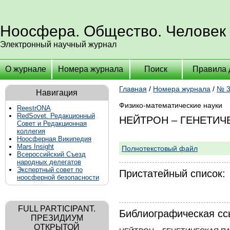
Ноосфера. Общество. Человек
Электронный научный журнал
О журнале
Номера журнала
Поиск
Правила 
Главная
/
Номера журнала
/
№ 3
Навигация
Физико-математические науки
ReestrONA
RedSovet. Редакционный
НЕЙТРОН – ГЕНЕТИЧ
Совет и Редакционная
коллегия
Ноосферная Википедия
Mars Insight
Полнотекстовый файл
Всероссийский Съезд
народных делегатов
Экспертный совет по
Пристатейный список:
ноосферной безопасности
FULL PARTICIPANT.
Библиографическая сс
ПРЕЗИДИУМ
ОТКРЫТОЙ