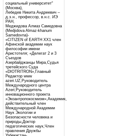
социальный университет"
(Москва),
Лебедев Никита Андреевич –
д.э.н., профессор, в.н.с. ИЭ
РАН,
Меджидова Алмаз Самедовна
(Medjidova Almaz-khanum
Samedovna)-
«CITIZEN of EARTH XX1 член
Афинской академии наук
философии имени
Аристотеля; «Делегат 2 и 3
Съездов
Азербайджанцы Мира,Судья
третейского Суда
«DIOTRITRON»,Главный
Редактор www
azeri.UZ,Руководитель
Международного центра
Аzeri;Руководитель
инновационного проекта
«Экоантропокосмизм»,Академик,
действительный член
Международной Академии
Наук Экологии и
Безопасности человека и
природы,Доктор
педагогических наук,Член
правления Дружбы
Узбекистан-