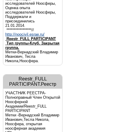
исследователей Ноосферы,
Оценка опыта
исследователей Ноосферы,
Поддержали и
присоединились
21.01.2014.
*****************//
http://noocivil.esrae.ru/
Reestr_FULL PARTICIPANT
Тип группы-Клуб. Закрытая
группа.
Метки-Вернадский Владимир
Иванович, Тесла
Никола,Ноосфера.
Reestr_FULL
PARTICIPANT.Реестр
УЧАСТНИК РЕЕСТРА-
Полноправный Член Открытой
Ноосферной
Академии/Reestr_FULL
PARTICIPANT
Метки -Вернадский Владимир
Иванович,Тесла Никола,
Ноосфера, открытая
ноосферная академия