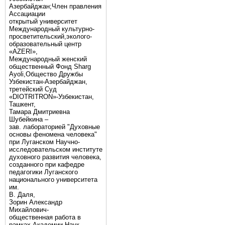
Азербайджан;Член правления
Ассациации
открытый университет
Международный культурно-
просветительский,эколого-
образовательный центр
«AZERI»,
Mеждународный женский
общественный Фонд Sharg
Аyoli,Общество Дружбы
Узбекистан-Азербайджан,
третейский Суд
«DIOTRITRON»-Узбекистан,
Ташкент,
Тамара Дмитриевна
Шубейкина –
зав. лабораторией "Духовные
основы феномена человека"
при Луганском Научно-
исследовательском институте
духовного развития человека,
созданного при кафедре
педагогики Луганского
национального университета
им.
В. Даля,
Зорин Александр
Михайлович-
общественная работа в
рамках Академии Наук