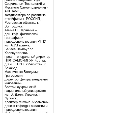
Социальных Технологий и
Местного Самоуправления -
АНСТиМС,
замдиректора по развитию
стройфирмы. РОССИЯ,
Ростовская область, г.
Волгодонск,
Алина Н. Паранина –
доц. каф. физической
географии и
природопользования РГПУ
им. А.И.Герцена,
Бабаев Накибулло
Хабибуллаевич -
проф., генеральный директор
НПФ САМОЙИНУР Ко Лтд,
д.т.н., GPhD, Узбекистан, г.
Бекабад,
Мазниченко Владимир
Григорьевич-
директор Центра внедрения
инноваций-
Восточноукраинский
национальный университет
им. В. Даля, Украина, г.
Луганск,
Креймер Михаил Абрамович-
доцент кафедры экологии и
природопользования