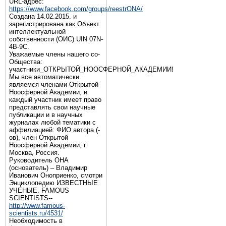
URL-адрес:
https://www.facebook.com/groups/reestrONA/
Создана 14.02.2015. и
зарегистрирована как Объект
интеллектуальной
собственности (ОИС) UIN 07N-
4B-9C.
Уважаемые члены нашего со-
Общества:
участники_ОТКРЫТОЙ_НООСФЕРНОЙ_АКАДЕМИИ!
Мы все автоматически
являемся членами Открытой
Ноосферной Академии, и
каждый участник имеет право
представлять свои научные
публикации и в научных
журналах любой тематики с
аффилиацией: ФИО автора (-
ов), член Открытой
Ноосферной Академии, г.
Москва, Россия.
Руководитель ОНА
(основатель) – Владимир
Иванович Оноприенко, смотри
Энциклопедию ИЗВЕСТНЫЕ
УЧЕНЫЕ. FAMOUS
SCIENTISTS--
http://www.famous-
scientists.ru/4531/
Необходимость в