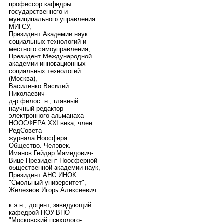
профессор кафедры
государственного и
муниципального управления
МИГСУ,
Президент Академии наук
социальных технологий и
местного самоуправления,
Президент Международной
академии инновационных
социальных технологий
(Москва),
Василенко Василий
Николаевич-
д-р филос. н., главный
научный редактор
электронного альманаха
НООСФЕРА XXI века, член
РедСовета
журнала Ноосфера.
Общество. Человек.
Иманов Гейдар Мамедович-
Вице-Президент Ноосферной
общественной академии наук,
Президент АНО ИНОК
"Смольный университет",
Железнов Игорь Алексеевич
–
к.э.н., доцент, заведующий
кафедрой НОУ ВПО
"Московский психолого-