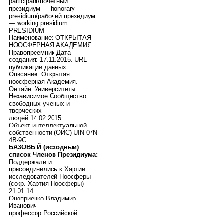
participant/почётный
президиум — honorary
presidium/рабочий президиум
— working presidium
PRESIDIUM
Наименование: ОТКРЫТАЯ
НООСФЕРНАЯ АКАДЕМИЯ
Правопреемник-Дата
создания: 17.11.2015. URL
публикации данных:
Описание: Открытая
ноосферная Академия.
Онлайн_Университеты.
Независимое Сообщество
свободных ученых и
творческих
людей.14.02.2015.
Объект интеллектуальной
собственности (ОИС) UIN 07N-
4B-9C.
БАЗОВЫЙ (исходный)
список Членов Президиума:
Поддержали и
присоединились к Хартии
исследователей Ноосферы
(сокр. Хартия Ноосферы)
21.01.14.
Оноприенко Владимир
Иванович –
профессор Российской