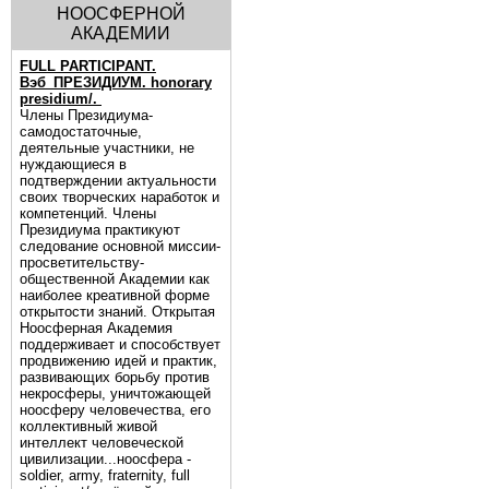
НООСФЕРНОЙ
АКАДЕМИИ
FULL PARTICIPANT.
Вэб_ПРЕЗИДИУМ. honorary
presidium/.
Члены Президиума-
самодостаточные,
деятельные участники, не
нуждающиеся в
подтверждении актуальности
своих творческих наработок и
компетенций. Члены
Президиума практикуют
следование основной миссии-
просветительству-
общественной Академии как
наиболее креативной форме
открытости знаний. Открытая
Ноосферная Академия
поддерживает и способствует
продвижению идей и практик,
развивающих борьбу против
некросферы, уничтожающей
ноосферу человечества, его
коллективный живой
интеллект человеческой
цивилизации...ноосфера -
soldier, army, fraternity, full