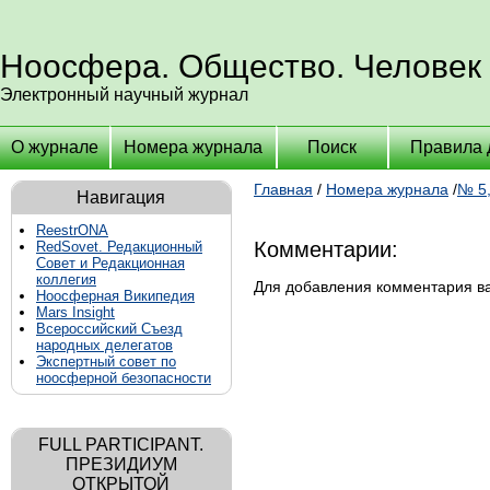
Ноосфера. Общество. Человек
Электронный научный журнал
О журнале
Номера журнала
Поиск
Правила 
Главная
/
Номера журнала
/
№ 5,
Навигация
ReestrONA
Комментарии:
RedSovet. Редакционный
Совет и Редакционная
коллегия
Для добавления комментария 
Ноосферная Википедия
Mars Insight
Всероссийский Съезд
народных делегатов
Экспертный совет по
ноосферной безопасности
FULL PARTICIPANT.
ПРЕЗИДИУМ
ОТКРЫТОЙ