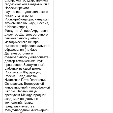
Сибирской государственной
геодезической академии,г.н.с.
Новосибирского
научно-исследовательского
института гигиены
Роспотребнадзора, кандидат
экономических наук, Россия,
г. Новосибирск,
Фаткулин Анвир Амрулович –
директор Дальневосточного
регионального учебно-
методического центра
высшего профессионального
образования (на базе
Дальневосточного
федерального университета),
доктор технических наук,
профессор, Заслуженный
работник высшей школы
Российской Федерации,
Россия, Владивосток,
Никитенко Пётр Георгиевич –
Основатель Белорусской
инновационной и ноосферной
школы, Первый вице-
президент Международной
академии социальных
технологий. Глава
представительства
Международной Инженерной