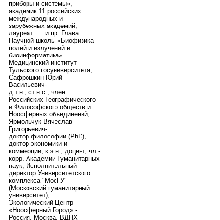
приборы и системы»,
академик 11 российских,
международных и
зарубежных академий,
лауреат …. и пр. Глава
Научной школы «Биофизика
полей и излучений и
биоинформатика».
Медицинский институт
Тульского госуниверситета,
Сафрошкин Юрий
Васильевич-
д.т.н., ст.н.с., член
Российских Географического
и Философского обществ и
Ноосферных объединений,
Ярмольчук Вячеслав
Григорьевич-
доктор философии (PhD),
доктор экономики и
коммерции, к.э.н., доцент, чл.-
корр. Академии Гуманитарных
наук, Исполнительный
директор Университетского
комплекса "МосГУ"
(Московский гуманитарный
университет),
Экологический Центр
«Ноосферный Город» -
Россия, Москва, ВДНХ