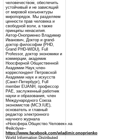
человечеством, обеспечить
устойчивый и не зависящий
от мировой конъюнктуры
миропорядок. Мы разделяем
ценности прав человека и
свободной воли, а также
принципы ненасилия.
Автор-Оноприенко Владимир
Иванович, Доктор и grand-
доктор философии (PHD,
Grand PHD-WIDU), Full
Professor, доктор экономики и
коммерции, академик
Ноосферной Общественной
Академии Наук,член-
корреспондент Петровской
Академии наук и искусств
(Санкт-Петербург), Full
member EUANH, профессор
РАЕ, заслуженный работник
науки и образования, член
Международного Союза
экономистов (МСЭ.IUE),
основатель и главный
редактор электронного
научного журнала
«Ноосфера.Общество.Человек».на
Фейсбуке--
https://www.facebook.com/wladimir.onoprienko
World Information Distributed