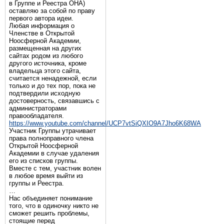
в Группе и Реестра ОНА)
оставляю за собой по праву
первого автора идеи.
Любая информация о
Членстве в Открытой
Ноосферной Академии,
размещенная на других
сайтах родом из любого
другого источника, кроме
владельца этого сайта,
считается ненадежной, если
только и до тех пор, пока не
подтвердили исходную
достоверность, связавшись с
администраторами
правообладателя.
https://www.youtube.com/channel/UCP7vtSiQXIO9A7Jho6K68WA
Участник Группы утрачивает
права полноправного члена
Открытой Ноосферной
Академии в случае удаления
его из списков группы.
Вместе с тем, участник волен
в любое время выйти из
группы и Реестра.
…
Нас объединяет понимание
того, что в одиночку никто не
сможет решить проблемы,
стоящие перед