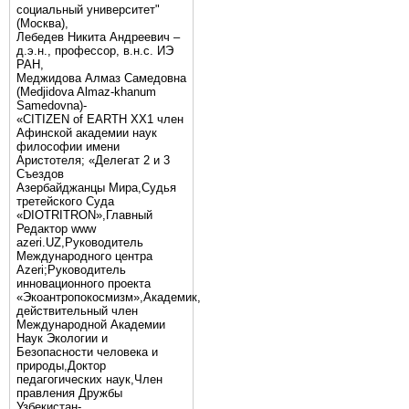
социальный университет"
(Москва),
Лебедев Никита Андреевич –
д.э.н., профессор, в.н.с. ИЭ
РАН,
Меджидова Алмаз Самедовна
(Medjidova Almaz-khanum
Samedovna)-
«CITIZEN of EARTH XX1 член
Афинской академии наук
философии имени
Аристотеля; «Делегат 2 и 3
Съездов
Азербайджанцы Мира,Судья
третейского Суда
«DIOTRITRON»,Главный
Редактор www
azeri.UZ,Руководитель
Международного центра
Аzeri;Руководитель
инновационного проекта
«Экоантропокосмизм»,Академик,
действительный член
Международной Академии
Наук Экологии и
Безопасности человека и
природы,Доктор
педагогических наук,Член
правления Дружбы
Узбекистан-