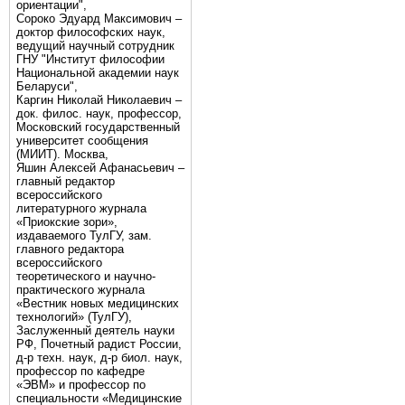
ориентации",
Сороко Эдуард Максимович –
доктор философских наук,
ведущий научный сотрудник
ГНУ "Институт философии
Национальной академии наук
Беларуси",
Каргин Николай Николаевич –
док. филос. наук, профессор,
Московский государственный
университет сообщения
(МИИТ). Москва,
Яшин Алексей Афанасьевич –
главный редактор
всероссийского
литературного журнала
«Приокские зори»,
издаваемого ТулГУ, зам.
главного редактора
всероссийского
теоретического и научно-
практического журнала
«Вестник новых медицинских
технологий» (ТулГУ),
Заслуженный деятель науки
РФ, Почетный радист России,
д-р техн. наук, д-р биол. наук,
профессор по кафедре
«ЭВМ» и профессор по
специальности «Медицинские