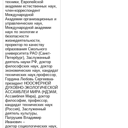
техники, Европейской
академии естественных наук,
член-корреспондент
Международной
Академии организационных и
управленческих наук,
Международной академии
наук по экологии и
безопасности
жизнедеятельности,
проректор по качеству
образования Смольного
университета РАО (Санкт-
Петербург), Заслуженный
деятель науки РФ, доктор
философских наук, доктор
экономических наук, кандидат
технических наук,профессор,
Гордина Любовь Сергеевна-
президент НООСФЕРНОЙ
ДУХОВНО-ЭКОЛОГИЧЕСКОЙ
АССАМБЛЕИ МИРА (НДЭАМ,
Ассамблея Мира), доктор
философии, профессор,
кандидат технических наук
(Россия), Заслуженный
деятель культуры,
Патрушев Владимир
Иванович –
доктор социологических наук,