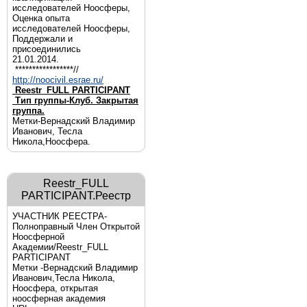
исследователей Ноосферы,
Оценка опыта
исследователей Ноосферы,
Поддержали и
присоединились
21.01.2014.
*****************//
http://noocivil.esrae.ru/
Reestr_FULL PARTICIPANT
Тип группы-Клуб. Закрытая
группа.
Метки-Вернадский Владимир
Иванович, Тесла
Никола,Ноосфера.
Reestr_FULL
PARTICIPANT.Реестр
УЧАСТНИК РЕЕСТРА-
Полноправный Член Открытой
Ноосферной
Академии/Reestr_FULL
PARTICIPANT
Метки -Вернадский Владимир
Иванович,Тесла Никола,
Ноосфера, открытая
ноосферная академия