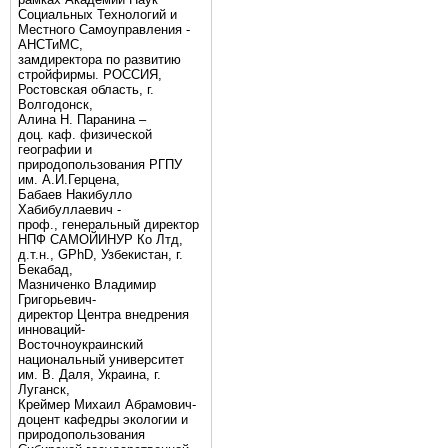
Социальных Технологий и
Местного Самоуправления -
АНСТиМС,
замдиректора по развитию
стройфирмы. РОССИЯ,
Ростовская область, г.
Волгодонск,
Алина Н. Паранина –
доц. каф. физической
географии и
природопользования РГПУ
им. А.И.Герцена,
Бабаев Накибулло
Хабибуллаевич -
проф., генеральный директор
НПФ САМОЙИНУР Ко Лтд,
д.т.н., GPhD, Узбекистан, г.
Бекабад,
Мазниченко Владимир
Григорьевич-
директор Центра внедрения
инноваций-
Восточноукраинский
национальный университет
им. В. Даля, Украина, г.
Луганск,
Креймер Михаил Абрамович-
доцент кафедры экологии и
природопользования