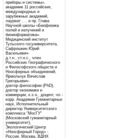
приборы и системы»,
академик 11 российских,
международных и
зарубежных академий,
лауреат …. и пр. Глава
Научной школы «Биофизика
полей и излучений и
биоинформатика».
Медицинский институт
Тульского госуниверситета,
Сафрошкин Юрий
Васильевич-
д.т.н., ст.н.с., член
Российских Географического
и Философского обществ и
Ноосферных объединений,
Ярмольчук Вячеслав
Григорьевич-
доктор философии (PhD),
доктор экономики и
коммерции, к.э.н., доцент, чл.-
корр. Академии Гуманитарных
наук, Исполнительный
директор Университетского
комплекса "МосГУ"
(Московский гуманитарный
университет),
Экологический Центр
«Ноосферный Город» -
Россия, Москва, ВДНХ