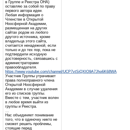
в Группе и Реестра ОНА)
оставляю за собой по праву
первого автора идеи.
Любая информация о
Членстве в Открытой
Ноосферной Академии,
размещенная на других
сайтах родом из любого
другого источника, кроме
владельца этого сайта,
считается ненадежной, если
только и до тех пор, пока не
подтвердили исходную
достоверность, связавшись с
администраторами
правообладателя.
https://www.youtube.com/channel/UCP7vtSiQXIO9A7Jho6K68WA
Участник Группы утрачивает
права полноправного члена
Открытой Ноосферной
Академии в случае удаления
его из списков группы.
Вместе с тем, участник волен
в любое время выйти из
группы и Реестра.
…
Нас объединяет понимание
того, что в одиночку никто не
сможет решить проблемы,
стоящие перед