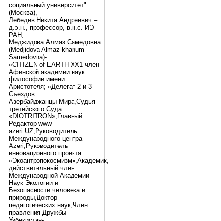
социальный университет"
(Москва),
Лебедев Никита Андреевич –
д.э.н., профессор, в.н.с. ИЭ
РАН,
Меджидова Алмаз Самедовна
(Medjidova Almaz-khanum
Samedovna)-
«CITIZEN of EARTH XX1 член
Афинской академии наук
философии имени
Аристотеля; «Делегат 2 и 3
Съездов
Азербайджанцы Мира,Судья
третейского Суда
«DIOTRITRON»,Главный
Редактор www
azeri.UZ,Руководитель
Международного центра
Аzeri;Руководитель
инновационного проекта
«Экоантропокосмизм»,Академик,
действительный член
Международной Академии
Наук Экологии и
Безопасности человека и
природы,Доктор
педагогических наук,Член
правления Дружбы
Узбекистан-