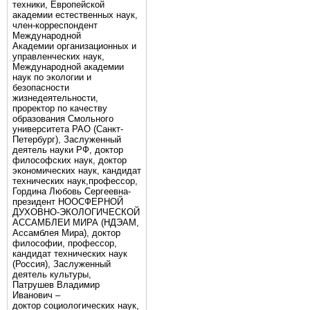
техники, Европейской
академии естественных наук,
член-корреспондент
Международной
Академии организационных и
управленческих наук,
Международной академии
наук по экологии и
безопасности
жизнедеятельности,
проректор по качеству
образования Смольного
университета РАО (Санкт-
Петербург), Заслуженный
деятель науки РФ, доктор
философских наук, доктор
экономических наук, кандидат
технических наук,профессор,
Гордина Любовь Сергеевна-
президент НООСФЕРНОЙ
ДУХОВНО-ЭКОЛОГИЧЕСКОЙ
АССАМБЛЕИ МИРА (НДЭАМ,
Ассамблея Мира), доктор
философии, профессор,
кандидат технических наук
(Россия), Заслуженный
деятель культуры,
Патрушев Владимир
Иванович –
доктор социологических наук,