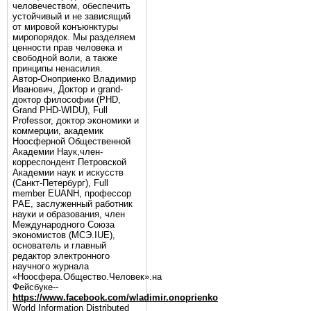
человечеством, обеспечить
устойчивый и не зависящий
от мировой конъюнктуры
миропорядок. Мы разделяем
ценности прав человека и
свободной воли, а также
принципы ненасилия.
Автор-Оноприенко Владимир
Иванович, Доктор и grand-
доктор философии (PHD,
Grand PHD-WIDU), Full
Professor, доктор экономики и
коммерции, академик
Ноосферной Общественной
Академии Наук,член-
корреспондент Петровской
Академии наук и искусств
(Санкт-Петербург), Full
member EUANH, профессор
РАЕ, заслуженный работник
науки и образования, член
Международного Союза
экономистов (МСЭ.IUE),
основатель и главный
редактор электронного
научного журнала
«Ноосфера.Общество.Человек».на
Фейсбуке--
https://www.facebook.com/wladimir.onoprienko
World Information Distributed