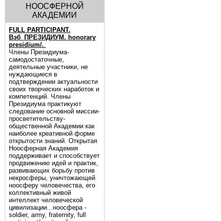
НООСФЕРНОЙ
АКАДЕМИИ
FULL PARTICIPANT.
Вэб_ПРЕЗИДИУМ. honorary
presidium/.
Члены Президиума-
самодостаточные,
деятельные участники, не
нуждающиеся в
подтверждении актуальности
своих творческих наработок и
компетенций. Члены
Президиума практикуют
следование основной миссии-
просветительству-
общественной Академии как
наиболее креативной форме
открытости знаний. Открытая
Ноосферная Академия
поддерживает и способствует
продвижению идей и практик,
развивающих борьбу против
некросферы, уничтожающей
ноосферу человечества, его
коллективный живой
интеллект человеческой
цивилизации...ноосфера -
soldier, army, fraternity, full