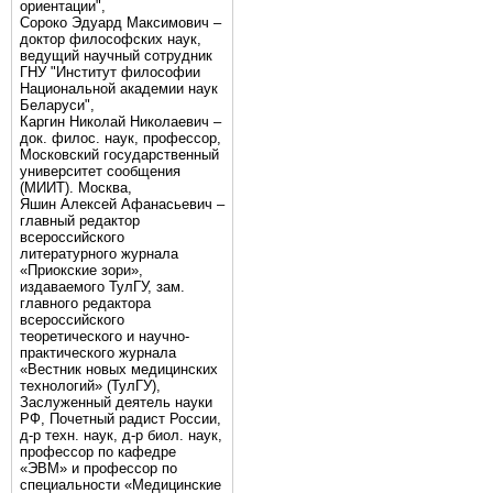
ориентации",
Сороко Эдуард Максимович –
доктор философских наук,
ведущий научный сотрудник
ГНУ "Институт философии
Национальной академии наук
Беларуси",
Каргин Николай Николаевич –
док. филос. наук, профессор,
Московский государственный
университет сообщения
(МИИТ). Москва,
Яшин Алексей Афанасьевич –
главный редактор
всероссийского
литературного журнала
«Приокские зори»,
издаваемого ТулГУ, зам.
главного редактора
всероссийского
теоретического и научно-
практического журнала
«Вестник новых медицинских
технологий» (ТулГУ),
Заслуженный деятель науки
РФ, Почетный радист России,
д-р техн. наук, д-р биол. наук,
профессор по кафедре
«ЭВМ» и профессор по
специальности «Медицинские