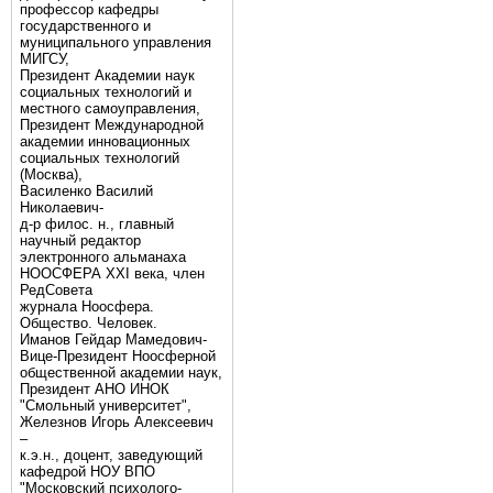
профессор кафедры
государственного и
муниципального управления
МИГСУ,
Президент Академии наук
социальных технологий и
местного самоуправления,
Президент Международной
академии инновационных
социальных технологий
(Москва),
Василенко Василий
Николаевич-
д-р филос. н., главный
научный редактор
электронного альманаха
НООСФЕРА XXI века, член
РедСовета
журнала Ноосфера.
Общество. Человек.
Иманов Гейдар Мамедович-
Вице-Президент Ноосферной
общественной академии наук,
Президент АНО ИНОК
"Смольный университет",
Железнов Игорь Алексеевич
–
к.э.н., доцент, заведующий
кафедрой НОУ ВПО
"Московский психолого-