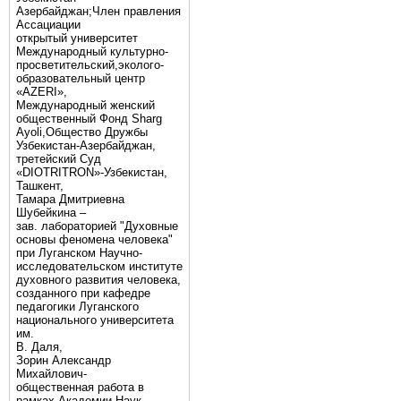
Азербайджан;Член правления
Ассациации
открытый университет
Международный культурно-
просветительский,эколого-
образовательный центр
«AZERI»,
Mеждународный женский
общественный Фонд Sharg
Аyoli,Общество Дружбы
Узбекистан-Азербайджан,
третейский Суд
«DIOTRITRON»-Узбекистан,
Ташкент,
Тамара Дмитриевна
Шубейкина –
зав. лабораторией "Духовные
основы феномена человека"
при Луганском Научно-
исследовательском институте
духовного развития человека,
созданного при кафедре
педагогики Луганского
национального университета
им.
В. Даля,
Зорин Александр
Михайлович-
общественная работа в
рамках Академии Наук