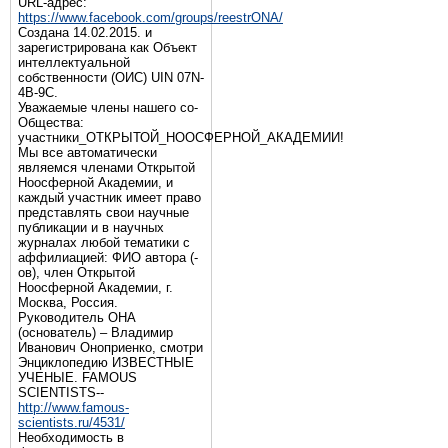
URL-адрес:
https://www.facebook.com/groups/reestrONA/
Создана 14.02.2015. и
зарегистрирована как Объект
интеллектуальной
собственности (ОИС) UIN 07N-
4B-9C.
Уважаемые члены нашего со-
Общества:
участники_ОТКРЫТОЙ_НООСФЕРНОЙ_АКАДЕМИИ!
Мы все автоматически
являемся членами Открытой
Ноосферной Академии, и
каждый участник имеет право
представлять свои научные
публикации и в научных
журналах любой тематики с
аффилиацией: ФИО автора (-
ов), член Открытой
Ноосферной Академии, г.
Москва, Россия.
Руководитель ОНА
(основатель) – Владимир
Иванович Оноприенко, смотри
Энциклопедию ИЗВЕСТНЫЕ
УЧЕНЫЕ. FAMOUS
SCIENTISTS--
http://www.famous-
scientists.ru/4531/
Необходимость в