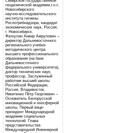
Сибирской государственной
геодезической академии,г.н.с.
Новосибирского
научно-исследовательского
института гигиены
Роспотребнадзора, кандидат
экономических наук, Россия,
г. Новосибирск,
Фаткулин Анвир Амрулович –
директор Дальневосточного
регионального учебно-
методического центра
высшего профессионального
образования (на базе
Дальневосточного
федерального университета),
доктор технических наук,
профессор, Заслуженный
работник высшей школы
Российской Федерации,
Россия, Владивосток,
Никитенко Пётр Георгиевич –
Основатель Белорусской
инновационной и ноосферной
школы, Первый вице-
президент Международной
академии социальных
технологий. Глава
представительства
Международной Инженерной