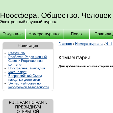
Ноосфера. Общество. Человек
Электронный научный журнал
О журнале
Номера журнала
Поиск
Правила 
Главная
/
Номера журнала
/
№ 1,
Навигация
ReestrONA
Комментарии:
RedSovet. Редакционный
Совет и Редакционная
коллегия
Для добавления комментария 
Ноосферная Википедия
Mars Insight
Всероссийский Съезд
народных делегатов
Экспертный совет по
ноосферной безопасности
FULL PARTICIPANT.
ПРЕЗИДИУМ
ОТКРЫТОЙ