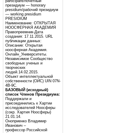
participant/почётный
президиум — honorary
presidium/рабочий президиум
— working presidium
PRESIDIUM
Наименование: ОТКРЫТАЯ
НООСФЕРНАЯ АКАДЕМИЯ
Правопреемник-Дата
создания: 17.11.2015. URL
публикации данных:
Описание: Открытая
ноосферная Академия.
Онлайн_Университеты.
Независимое Сообщество
свободных ученых и
творческих
людей.14.02.2015.
Объект интеллектуальной
собственности (ОИС) UIN 07N-
4B-9C.
БАЗОВЫЙ (исходный)
список Членов Президиума:
Поддержали и
присоединились к Хартии
исследователей Ноосферы
(сокр. Хартия Ноосферы)
21.01.14.
Оноприенко Владимир
Иванович –
профессор Российской