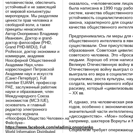
человечеством, обеспечить
оказалось, «человеческим лицо
устойчивый и не зависящий
была написана в 1990 году раб
от мировой конъюнктуры
систем, качества общественного
миропорядок. Мы разделяем
устойчивость социалистическог
ценности прав человека и
закона, характерного для социа
свободной воли, а также
качества общественного интелле
принципы ненасилия.
Автор-Оноприенко Владимир
Предпринимались ли меры для о
Иванович, Доктор и grand-
общественного интеллекта в явн
доктор философии (PHD,
существовали. Они присутствова
Grand PHD-WIDU), Full
образования. Советская цивили
Professor, доктор экономики и
советского человека. Это «броса
коммерции, академик
людьми. Хорошо об этом написал
Ноосферной Общественной
Великую Отечественную войну в
Академии Наук,член-
Отечественную войну выиграл со
корреспондент Петровской
Академии наук и искусств
выиграла его вера в социалисти
(Санкт-Петербург), Full
социализма, роста культуры, на
member EUANH, профессор
солдата, мотивированного избра
РАЕ, заслуженный работник
расизму, который «цивилизовыв
науки и образования, член
– XX вв.
Международного Союза
экономистов (МСЭ.IUE),
И, однако, эта человеческая ре
основатель и главный
годов, особенно с экономическ
редактор электронного
значительной части интеллигенц
научного журнала
«диссидентство». «Мое» побежд
«Ноосфера.Общество.Человек».на
например, шахтеров Воркуты и 
Фейсбуке--
https://www.facebook.com/wladimir.onoprienko
Социализм требует опережающег
World Information Distributed