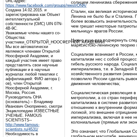
URL-адрес:
солнцем ленинизма сбережения 
https://www.facebook.com/groups/reestrONA/
Создана 14.02.2015. и
Сталин, как великая историческ
зарегистрирована как Объект
Ленина не было бы и Сталина. П
интеллектуальной
более возвысить значительность
собственности (ОИС) UIN 07N-
чем грешат некоторые патриоты,
4B-9C.
мельницу» врагов России.
Уважаемые члены нашего со-
Общества:
Нужно еще раз подчеркнуть сле
участники_ОТКРЫТОЙ_НООСФЕРНОЙ_АКАДЕМИИ!
марксистско-ленинскую теорию в
Мы все автоматически
являемся членами Открытой
Социализм возникает в России,
Ноосферной Академии, и
капитализм нес с собой процес
каждый участник имеет право
гибель русского народа. Социал
представлять свои научные
империализма, т.е. в Западной 
публикации и в научных
хозяйственного развития (именн
журналах любой тематики с
позволило России сделать рывок
аффилиацией: ФИО автора (-
ов), член Открытой
движения человечества;
Ноосферной Академии, г.
Москва, Россия.
Социалистическая революция в 
Руководитель ОНА
метрополии, а со стран перифе
(основатель) – Владимир
капитализма в системе развитог
Иванович Оноприенко, смотри
отношению к внутренним формам
Энциклопедию ИЗВЕСТНЫЕ
логикой, это внешнее отрицание
УЧЕНЫЕ. FAMOUS
империализма, включая в нее н
SCIENTISTS--
колониальные (прямые или экон
http://www.famous-
scientists.ru/4531/
Это означает, что Глобальная 
Необходимость в
глобальном масштабе, меняющая