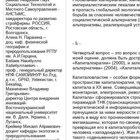
Социальных Технологий и
империалистическим лекалам ми
Местного Самоуправления -
в пропасть глобальной экологич
АНСТиМС,
борьба за спасение человечеств
замдиректора по развитию
социалистической альтернатив 
стройфирмы. РОССИЯ,
альтернативы, реализующей уст
Ростовская область, г.
Волгодонск,
Алина Н. Паранина –
доц. каф. физической
- 5 -
географии и
природопользования РГПУ
Четвертый вопрос – это вопрос
им. А.И.Герцена,
моей оценке, должна быть дост
Бабаев Накибулло
«Капиталократии» (2000), и за
Хабибуллаевич -
альтернатива» (2004), «Капитал
проф., генеральный директор
НПФ САМОЙИНУР Ко Лтд,
Капиталовластие – особая форм
д.т.н., GPhD, Узбекистан, г.
пространстве капиталократии, 
Бекабад,
капитала в ХХ веке. Совершивши
Мазниченко Владимир
монетарная, электронная, револ
Григорьевич-
Капитала» сформировался стро
директор Центра внедрения
пирамидой ТНК (транснациональ
инноваций-
энергетической и информацион
Восточноукраинский
прячущиеся за ними мерзости ст
национальный университет
им. В. Даля, Украина, г.
иметь в виду его проникновени
Луганск,
мегамашины, которая по-своему
Креймер Михаил Абрамович-
превращая его в капиталоробот
доцент кафедры экологии и
человека «западоидом»). Жак А
природопользования
такого «оденьженного человека