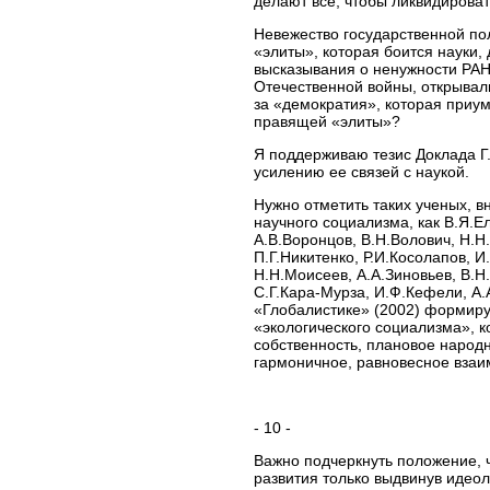
делают все, чтобы ликвидироват
Невежество государственной по
«элиты», которая боится науки,
высказывания о ненужности РАН.
Отечественной войны, открывали
за «демократия», которая приу
правящей «элиты»?
Я поддерживаю тезис Доклада Г
усилению ее связей с наукой.
Нужно отметить таких ученых, 
научного социализма, как В.Я.Е
А.В.Воронцов, В.Н.Волович, Н.Н.
П.Г.Никитенко, Р.И.Косолапов, И
Н.Н.Моисеев, А.А.Зиновьев, В.Н
С.Г.Кара-Мурза, И.Ф.Кефели, А.
«Глобалистике» (2002) формир
«экологического социализма», 
собственность, плановое народн
гармоничное, равновесное взаи
- 10 -
Важно подчеркнуть положение, 
развития только выдвинув идеол