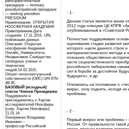
participant/почётный
президиум — honorary
presidium/рабочий президиум
- 1 -
— working presidium
PRESIDIUM
Данная статья является моим от
Наименование: ОТКРЫТАЯ
2012 года пленуме ЦК КПРФ «Ак
НООСФЕРНАЯ АКАДЕМИЯ
опубликованный в «Советской Ро
Правопреемник-Дата
создания: 17.11.2015. URL
Полностью поддерживаю основны
публикации данных:
оценивание стадии развития кап
Описание: Открытая
которого «цели данного строя и
ноосферная Академия.
Онлайн_Университеты.
материалистического метода и 
Независимое Сообщество
познании общественно-историче
свободных ученых и
части социалистического преобр
творческих
российского либерализма смыка
людей.14.02.2015.
сил в борьбе за достойное буду
Объект интеллектуальной
будущего», и др.
собственности (ОИС) UIN 07N-
4B-9C.
Откликаясь на положение о «те
БАЗОВЫЙ (исходный)
мира», хочу поднять, исходя из
список Членов Президиума:
проблемы.
Поддержали и
присоединились к Хартии
исследователей Ноосферы
(сокр. Хартия Ноосферы)
- 2 -
21.01.14.
Оноприенко Владимир
Первый вопрос или проблема – э
Иванович –
Россия. От правильности такой 
профессор Российской
эпохи, прогноз развития истори