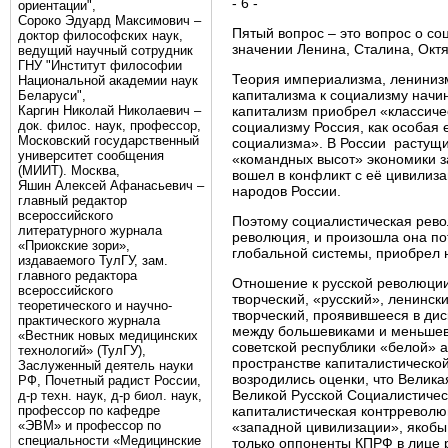
- 6 -
ориентации",
Сороко Эдуард Максимович –
Пятый вопрос – это вопрос о со
доктор философских наук,
значении Ленина, Сталина, Октя
ведущий научный сотрудник
ГНУ "Институт философии
Теория империализма, ленинизм
Национальной академии наук
капитализма к социализму начин
Беларуси",
Каргин Николай Николаевич –
капитализм приобрел «классиче
док. филос. наук, профессор,
социализму Россия, как особая
Московский государственный
социализма». В России растущи
университет сообщения
«командных высот» экономики з
(МИИТ). Москва,
вошел в конфликт с её цивилиз
Яшин Алексей Афанасьевич –
народов России.
главный редактор
всероссийского
Поэтому социалистическая револ
литературного журнала
революция, и произошла она пот
«Приокские зори»,
глобальной системы, приобрел 
издаваемого ТулГУ, зам.
главного редактора
Отношение к русской революции
всероссийского
творческий, «русский», ленинск
теоретического и научно-
творческий, проявившееся в дис
практического журнала
между большевиками и меньшев
«Вестник новых медицинских
советской республики «белой» а
технологий» (ТулГУ),
пространстве капиталистической
Заслуженный деятель науки
возродились оценки, что Велик
РФ, Почетный радист России,
Великой Русской Социалистическ
д-р техн. наук, д-р биол. наук,
профессор по кафедре
капиталистическая контрреволю
«ЭВМ» и профессор по
«западной цивилизации», якобы 
специальности «Медицинские
только оппоненты КПРФ в лице 