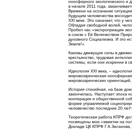
ноосферного экологического и
в начале 2011 года, заканчивае
Времени на осознание ситуации,
будущим человечества восходит
XXI веке. Это означает, что у 
Обладая свободной волей, чело
Пробил час «экспроприации эксп
в союзе с Её Величеством Прир
духовного Социализма. И это е
Земле!».
Каковы движущие силы в движен
крестьянство, трудовая интелл
системы, если они искренни в 
Идеология XXI века, – идеолог
мировоззренческая ноосферная
мировоззренческих ориентаций,
История стихийная, на базе дом
закончилась. Наступает эпоха н
кооперации и общественной собс
форме управляемой социоприрод
человечество последние 20 лет!
Теоретическая работа КПРФ дол
посвящены мои «заметки на пол
Докладе ЦК КПРФ Г.А.Зюганова, 