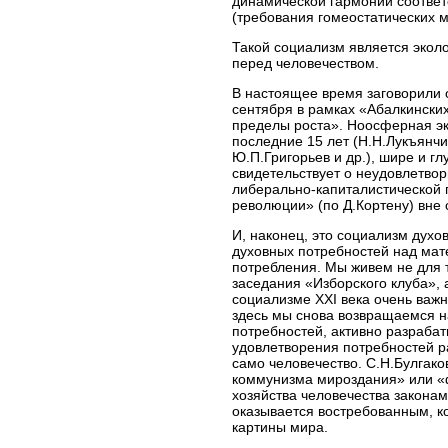
динамической гармонии соответ
(требования гомеостатических 
Такой социализм является экол
перед человечеством.
В настоящее время заговорили 
сентября в рамках «Абалкинских
пределы роста». Ноосферная эко
последние 15 лет (Н.Н.Лукъянчик
Ю.П.Григорьев и др.), шире и г
свидетельствует о неудовлетво
либерально-капиталистической 
революции» (по Д.Кортену) вне
И, наконец, это социализм духо
духовных потребностей над мат
потребления. Мы живем не для т
заседания «Изборского клуба», 
социализме XXI века очень важн
здесь мы снова возвращаемся н
потребностей, активно разрабат
удовлетворения потребностей р
само человечество. С.Н.Булгако
коммунизма мироздания» или «ф
хозяйства человечества законам
оказывается востребованным, к
картины мира.