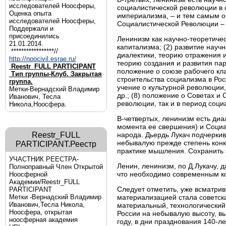
исследователей Ноосферы,
социалистической революции в о
Оценка опыта
империализма, – и тем самым о
исследователей Ноосферы,
Социалистической Революции – 
Поддержали и
присоединились
Ленинизм как научно-теоретичес
21.01.2014.
капитализма; (2) развитие науч
*****************//
диалектики, теорию отражения и
http://noocivil.esrae.ru/
теорию создания и развития пар
Reestr_FULL PARTICIPANT
положение о союзе рабочего кла
Тип группы-Клуб. Закрытая
строительства социализма в Рос
группа.
учение о культурной революции
Метки-Вернадский Владимир
др.; (8) положение о Советах и
Иванович, Тесла
революции, так и в период соци
Никола,Ноосфера.
В-четвертых, ленинизм есть диа
момента ее свершения) и Социа
Reestr_FULL
народа. Дьердь Лукач подчеркив
небывалую прежде степень конк
PARTICIPANT.Реестр
практике мышления. Сохранить э
УЧАСТНИК РЕЕСТРА-
Ленин, ленинизм, по Д.Лукачу, д
Полноправный Член Открытой
что необходимо современным к
Ноосферной
Академии/Reestr_FULL
Следует отметить, уже всматрив
PARTICIPANT
Метки -Вернадский Владимир
материализацией стала советск
Иванович,Тесла Никола,
материальный, технологический,
Ноосфера, открытая
России на небывалую высоту, вы
ноосферная академия
году, в дни празднования 140-л