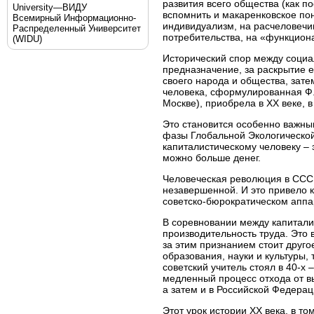
развития всего общества (как п
University—ВИДУ
вспомнить и макаренковское пон
Всемирный Информационно-
индивидуализм, на расчеловечив
Распределенный Университет
потребительства, на «функцион
(WIDU)
Исторический спор между социал
предназначение, за раскрытие е
своего народа и общества, затем
человека, сформулированная Ф.
Москве), приобрела в ХХ веке, в
Это становится особенно важны
фазы Глобальной Экологической
капиталистическому человеку – 
можно больше денег.
Человеческая революция в СССР
незавершенной. И это привело к
советско-бюрократическом аппа
В соревновании между капитализ
производительность труда. Это 
за этим признанием стоит друго
образования, науки и культуры,
советский учитель стоял в 40-х 
медленный процесс отхода от в
а затем и в Российской Федерац
Этот урок истории ХХ века, в т