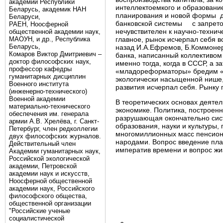
академии Республики
интеллектоемкого и образовани
Беларусь, академик НАН
планирования и новой формы д
Беларуси,
банковской системы с запретом 
РАЕН, Ноосферной
нечувствителен к научно-технич
общественной академии наук,
МАОУН, и др., Республика
главное, рынок исчерпал себя в
Беларусь,
назад И.А.Ефремов, Б.Коммонер.
Комаров Виктор Дмитриевич –
банка, написанный коллективом 
доктор философских наук,
именно тогда, когда в СССР, а з
профессор кафедры
«младореформаторы» бредим «р
гуманитарных дисциплин
экологически насыщенной нише,
Военного института
развития исчерпал себя. Рынку
(инженерно-технического)
Военной академии
В теоретических основах деяте
материально-технического
экономике. Политика, построен
обеспечения им. генерала
разрушающая окончательно сис
армии А.В. Хрелёва, г. Санкт-
образования, науки и культуры
Петербург, член редколлегии
многомиллионных масс пенсионе
двух философских журналов.
народами. Вопрос введение пла
Действительный член
императив времени и вопрос жи
Академии гуманитарных наук,
Российской экологической
академии, Петровской
академии наук и искусств,
Ноосферной общественной
академии наук, Российского
философского общества,
общественной организации
"Российские ученые
социалистической