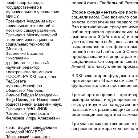
профессор кафедры
первой фазы Глобальной Эколо
государственного и
муниципального управления
Второе фундаментальное проти
МИГСУ,
социализмом. Оно возникло сраз
Президент Академии наук
вместе с появлением первого со
социальных технологий и
Это противоречие сразу же изм
местного самоуправления,
война отражала противоречие м
Президент Международной
американской («Антанта») и гер
академии инновационных
уже включала в себя, как глав
социальных технологий
выращивался англо-франко-аме
(Москва),
первой волны Глобальной Социа
Василенко Василий
преобразования в ряде стран ми
Николаевич-
социализма. Он сохранил свои п
д-р филос. н., главный
Ливии), его наступление просма
научный редактор
электронного альманаха
В XXI веке второе фундаментал
НООСФЕРА XXI века, член
противоречие. В каком смысле?
РедСовета
фундаментальное противоречие
журнала Ноосфера.
Общество. Человек.
Третье противоречие – противо
Иманов Гейдар Мамедович-
империализма, и одновременно 
Вице-Президент Ноосферной
общественной академии наук,
эксплуатируемые народы эконом
Президент АНО ИНОК
называемых развивающихся стра
"Смольный университет",
реализации императива выжива
Железнов Игорь Алексеевич
–
Три указанных противоречия в 
к.э.н., доцент, заведующий
современного мира человечеств
кафедрой НОУ ВПО
"Московский психолого-