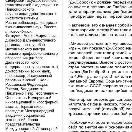
Сибирской государственной
(Дж.Сорос) он должен передвига
геодезической академии,г.н.с.
означает и появление Глобальн
Новосибирского
капиталорационализацию бытия 
научно-исследовательского
приобретший черты первой фаз
института гигиены
Роспотребнадзора, кандидат
Фактически это означает собой н
экономических наук, Россия,
противоречие между Капиталом
г. Новосибирск,
что капитализм превратился в с
Фаткулин Анвир Амрулович –
директор Дальневосточного
«Мировой рынок» или «универс
регионального учебно-
игры», как показал Дж.Сорос ещ
методического центра
финансовой капиталократией. «
высшего профессионального
мировой финансовой капиталокр
образования (на базе
регулируемым. Вместе с ростом
Дальневосточного
федерального университета),
стран растет значение плановог
доктор технических наук,
рынка. Дж.Гэлбрейт оценил эко
профессор, Заслуженный
на 40% – рыночную. В той или и
работник высшей школы
Западной Европы. Социалистиче
Российской Федерации,
экономика СССР сохраняла рыно
Россия, Владивосток,
необходимости, находящийся п
Никитенко Пётр Георгиевич –
Основатель Белорусской
Монетарная революция сопровож
инновационной и ноосферной
капитала от физического, пром
школы, Первый вице-
разрушительной (стихийной) си
президент Международной
кризисов проявилась с особой 
академии социальных
технологий. Глава
Необходимо теоретическое осмыс
представительства
себя по внутренним основаниям
Международной Инженерной
воспроизводства капитала, за к