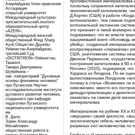
противостояния империализма и
Азербайджан;Член правления
поскольку сохранялся капитали
Ассациации
экономический колониализм, ча
открытый университет
Д.Кортен (США) в работе «Когд
Международный культурно-
колониализм», тем самым подче
просветительский,эколого-
колониальной экспансии систем
образовательный центр
это признает и такой всемирно 
«AZERI»,
подчеркивал, что во власти тр
Mеждународный женский
нашумевшей книге «Исповедь эко
общественный Фонд Sharg
убийц», созданный империализм
Аyoli,Общество Дружбы
Узбекистан-Азербайджан,
контролируемая «перекачка» рес
третейский Суд
США, уничтожение системы неза
«DIOTRITRON»-Узбекистан,
Джоном Перкинсом, осуществля
Ташкент,
построения капитализма в 90-х 
Тамара Дмитриевна
России» (2010), подчеркнув, чт
Шубейкина –
Харриса из Лондона. По ее оцен
зав. лабораторией "Духовные
выпестованными Лондоном «мла
основы феномена человека"
почему в статье «Возможен ли к
при Луганском Научно-
невозможен: вместо его постро
исследовательском институте
деиндустриализации и деинтелле
духовного развития человека,
оказалась на самом деле механ
созданного при кафедре
империализма.
педагогики Луганского
национального университета
Империализм на рубеже ХХ и XXI
им.
«вершине» своей зрелости, «во
В. Даля,
экологическую гибель человечес
Зорин Александр
разумных сил человечества по 
Михайлович-
общественная работа в
Глобальный империализм, импер
рамках Академии Наук