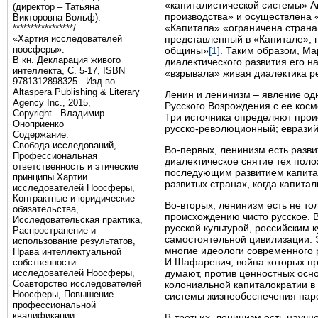
«капиталистической системы» А
(директор – Татьяна
производства» и осуществлена 
Викторовна Вольф).
«Капитала» «ограничена странам
*****************/
«Хартия исследователей
представленный в «Капитале», н
ноосферы».
общины»
[1]
. Таким образом, Ма
В кн. Декларация живого
диалектического развития его н
интеллекта, С. 5-17, ISBN
«взрывала» живая диалектика р
9781312898325 - Изд-во
Altaspera Publishing & Literary
Ленин и ленинизм – явление од
Agency Inc., 2015,
Русского Возрождения с ее кос
Copyright - Владимир
Три источника определяют прои
Оноприенко
русско-революционный; евразий
Содержание:
Свобода исследований,
Во-первых, ленинизм есть разв
Профессиональная
диалектическое снятие тех поло
ответственность и этические
последующим развитием капитал
принципы Хартии
развитых странах, когда капита
исследователей Ноосферы,
Контрактные и юридические
Во-вторых, ленинизм есть не то
обязательства,
происхождению чисто русское. 
Исследовательская практика,
русской культурой, российским 
Распространение и
самостоятельной цивилизации. 
использование результатов,
многие идеологи современного р
Права интеллектуальной
И.Шафаревич, война которых про
собственности
исследователей Ноосферы,
думают, против ценностных осн
Соавторство исследователей
колониальной капиталократии в
Ноосферы, Повышение
системы жизнеобеспечения наро
профессиональной
квалификации
В-третьих, ленинизм есть науч