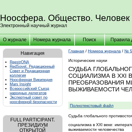
Ноосфера. Общество. Человек
Электронный научный журнал
О журнале
Номера журнала
Поиск
Правила 
Главная
/
Номера журнала
/
№ 5
Навигация
Исторические науки
ReestrONA
RedSovet. Редакционный
СУДЬБА ГЛОБАЛЬНО
Совет и Редакционная
СОЦИАЛИЗМА В XXI 
коллегия
Ноосферная Википедия
ПРЕОБРАЗОВАНИЯ М
Mars Insight
ВЫЖИВАЕМОСТИ ЧЕЛ
Всероссийский Съезд
народных делегатов
Экспертный совет по
ноосферной безопасности
Полнотекстовый файл
Судьба глобального противосто
FULL PARTICIPANT.
социализма в XXI веке: императ
ПРЕЗИДИУМ
выживаемости человечества
ОТКРЫТОЙ