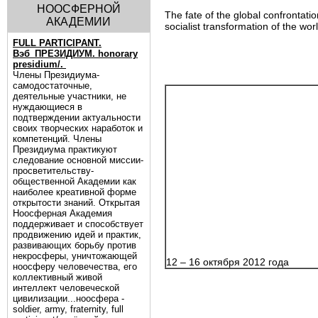
НООСФЕРНОЙ
The fate of the global confrontatio
АКАДЕМИИ
socialist transformation of the wo
FULL PARTICIPANT.
Вэб_ПРЕЗИДИУМ. honorary
presidium/.
Члены Президиума-
самодостаточные,
деятельные участники, не
нуждающиеся в
подтверждении актуальности
своих творческих наработок и
компетенций. Члены
Президиума практикуют
следование основной миссии-
просветительству-
общественной Академии как
наиболее креативной форме
открытости знаний. Открытая
Ноосферная Академия
поддерживает и способствует
продвижению идей и практик,
развивающих борьбу против
некросферы, уничтожающей
12 – 16 октября 2012 года
ноосферу человечества, его
коллективный живой
интеллект человеческой
цивилизации...ноосфера -
soldier, army, fraternity, full