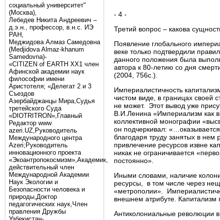
социальный университет"
(Москва),
- 4 -
Лебедев Никита Андреевич –
д.э.н., профессор, в.н.с. ИЭ
Третий вопрос – какова сущност
РАН,
Меджидова Алмаз Самедовна
Появление глобального империа
(Medjidova Almaz-khanum
веке только подтвердили прави
Samedovna)-
данного положения была выпол
«CITIZEN of EARTH XX1 член
автора к 80-летию со дня смер
Афинской академии наук
(2004, 756с.).
философии имени
Аристотеля; «Делегат 2 и 3
Империалистичность капитализм
Съездов
чистом виде, в границах своей с
Азербайджанцы Мира,Судья
не может. Этот вывод уже прису
третейского Суда
В.И.Ленина «Империализм как в
«DIOTRITRON»,Главный
коллективной монографии «высв
Редактор www
он подчеркивал: «…оказывается,
azeri.UZ,Руководитель
благодаря труду занятых в нем 
Международного центра
привлечение ресурсов извне кап
Аzeri;Руководитель
инновационного проекта
никак не ограничивается «перв
«Экоантропокосмизм»,Академик,
постоянно».
действительный член
Международной Академии
Иными словами, наличие колони
Наук Экологии и
ресурсы, в том числе через не
Безопасности человека и
«метрополии». Империалистично
природы,Доктор
внешнем атрибуте. Капитализм п
педагогических наук,Член
правления Дружбы
Антиколониальные революции в 
Узбекистан-