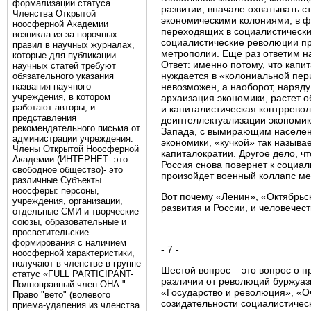
формализации статуса
развитии, вначале охватывать 
Членства Открытой
экономическими колониями, в ф
ноосферной Академии
переходящих в социалистические
возникла из-за порочных
социалистические революции пр
правил в научных журналах,
метрополии. Еще раз ответим н
которые для публикации
Ответ: именно потому, что капи
научных статей требуют
нуждается в «колониальной пери
обязательного указания
названия научного
невозможен, а наоборот, наряду
учреждения, в котором
архаизация экономики, растет 
работают авторы, и
и капиталистическая контрревол
представления
деинтеллектуализации экономик
рекомендательного письма от
Запада, с вымирающим населен
администрации учреждения.
экономики, «кучкой» так называ
Члены Открытой Ноосферной
капиталократии. Другое дело, чт
Академии (ИНТЕРНЕТ- это
Россия снова повернет к социали
свободное общество)- это
произойдет военный коллапс ме
различные Субъекты
ноосферы: персоны,
Вот почему «Ленин», «Октябрьс
учреждения, организации,
развития и России, и человечест
отдельные СМИ и творческие
союзы, образовательные и
просветительские
формирования с наличием
- 7 -
ноосферной характеристики,
получают в членстве в группе
Шестой вопрос – это вопрос о 
статус «FULL PARTICIPANT-
различии от революций буржуазн
Полноправный член ОНА."
«Государство и революция», «Оч
Право "вето" (волевого
созидательности социалистическ
приема-удаления из членства