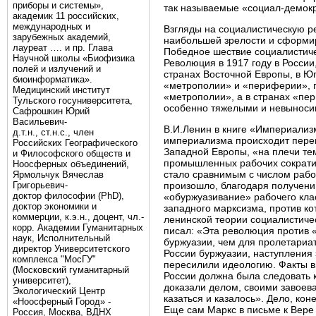
приборы и системы»,
так называемые «социал-демок
академик 11 российских,
международных и
Взгляды на социалистическую ре
зарубежных академий,
наибольшей зрелости и сформир
лауреат …. и пр. Глава
Победное шествие социалистиче
Научной школы «Биофизика
Революция в 1917 году в России
полей и излучений и
странах Восточной Европы, в Юг
биоинформатика».
«метрополии» и «периферии», п
Медицинский институт
«метрополии», а в странах «пе
Тульского госуниверситета,
особенно тяжелыми и невынос
Сафрошкин Юрий
Васильевич-
В.И.Ленин в книге «Империализм
д.т.н., ст.н.с., член
империализма происходит перем
Российских Географического
Западной Европы, «на плечи тем
и Философского обществ и
промышленных рабочих сократило
Ноосферных объединений,
стало сравнимым с числом рабоч
Ярмольчук Вячеслав
Григорьевич-
произошло, благодаря получению
доктор философии (PhD),
«обуржуазивание» рабочего кла
доктор экономики и
западного марксизма, против ко
коммерции, к.э.н., доцент, чл.-
ленинской теории социалистиче
корр. Академии Гуманитарных
писал: «Эта революция против 
наук, Исполнительный
буржуазии, чем для пролетари
директор Университетского
России буржуазии, наступления
комплекса "МосГУ"
пересилили идеологию. Факты вы
(Московский гуманитарный
России должна была следовать 
университет),
доказали делом, своими завоева
Экологический Центр
казаться и казалось». Дело, ко
«Ноосферный Город» -
Еще сам Маркс в письме к Вере 
Россия, Москва, ВДНХ