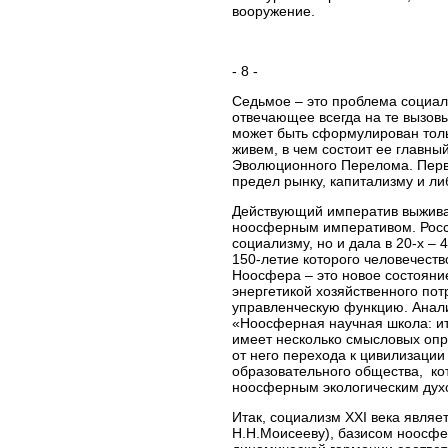
вооружение.
- 8 -
Седьмое – это проблема социал
отвечающее всегда на те вызовы
может быть сформулирован тольк
живем, в чем состоит ее главны
Эволюционного Перелома. Перв
предел рынку, капитализму и л
Действующий императив выживае
ноосферным императивом. Росси
социализму, но и дала в 20-х –
150-летие которого человечеств
Ноосфера – это новое состояни
энергетикой хозяйственного по
управленческую функцию. Анал
«Ноосферная научная школа: ито
имеет несколько смысловых опр
от него перехода к цивилизаци
образовательного общества, ко
ноосферным экологическим дух
Итак, социализм XXI века явля
Н.Н.Моисееву), базисом ноосфе