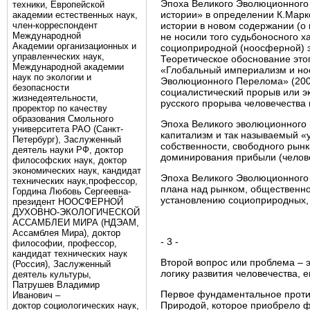
Эпоха Великого Эволюционного 
техники, Европейской
истории» в определении К.Маркс
академии естественных наук,
член-корреспондент
истории в новом содержании (о 
Международной
не носили того судьбоносного х
Академии организационных и
социоприродной (ноосферной) э
управленческих наук,
Теоретическое обоснование этог
Международной академии
«Глобальный империализм и ноо
наук по экологии и
Эволюционного Перелома» (2008
безопасности
социалистический прорыв или эк
жизнедеятельности,
русского прорыва человечества
проректор по качеству
образования Смольного
Эпоха Великого эволюционного 
университета РАО (Санкт-
капитализм и так называемый «
Петербург), Заслуженный
собственности, свободного рынк
деятель науки РФ, доктор
доминирования прибыли (человек
философских наук, доктор
экономических наук, кандидат
Эпоха Великого Эволюционного 
технических наук,профессор,
плана над рынком, общественно
Гордина Любовь Сергеевна-
установлению социоприродных,
президент НООСФЕРНОЙ
ДУХОВНО-ЭКОЛОГИЧЕСКОЙ
АССАМБЛЕИ МИРА (НДЭАМ,
Ассамблея Мира), доктор
- 3 -
философии, профессор,
кандидат технических наук
Второй вопрос или проблема –
(Россия), Заслуженный
логику развития человечества, 
деятель культуры,
Патрушев Владимир
Первое фундаментальное проти
Иванович –
Природой, которое приобрело ф
доктор социологических наук,