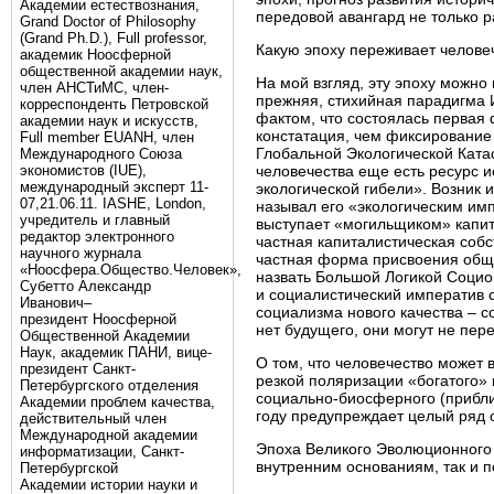
Академии естествознания,
передовой авангард не только р
Grand Doctor of Philosophy
(Grand Ph.D.), Full professor,
Какую эпоху переживает челове
академик Ноосферной
общественной академии наук,
На мой взгляд, эту эпоху можно
член АНСТиМС, член-
прежняя, стихийная парадигма 
корреспонденть Петровской
фактом, что состоялась первая
академии наук и искусств,
констатация, чем фиксирование 
Full member EUANH, член
Глобальной Экологической Катас
Международного Союза
экономистов (IUE),
человечества еще есть ресурс и
международный эксперт 11-
экологической гибели». Возник 
07,21.06.11. IASHE, London,
называл его «экологическим имп
учредитель и главный
выступает «могильщиком» капита
редактор электронного
частная капиталистическая собс
научного журнала
частная форма присвоения обще
«Ноосфера.Общество.Человек»,
назвать Большой Логикой Социо
Субетто Александр
и социалистический императив 
Иванович–
социализма нового качества – с
президент Ноосферной
нет будущего, они могут не пер
Общественной Академии
Наук, академик ПАНИ, вице-
О том, что человечество может 
президент Санкт-
резкой поляризации «богатого»
Петербургского отделения
социально-биосферного (прибли
Академии проблем качества,
году предупреждает целый ряд 
действительный член
Международной академии
Эпоха Великого Эволюционного 
информатизации, Санкт-
внутренним основаниям, так и п
Петербургской
Академии истории науки и