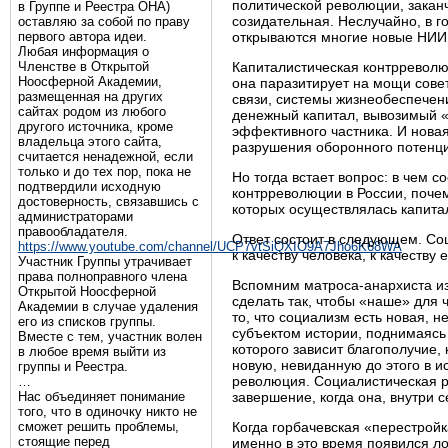
политической революции, закан
в Группе и Реестра ОНА)
созидательная. Неслучайно, в 
оставляю за собой по праву
первого автора идеи.
открываются многие новые НИИ 
Любая информация о
Членстве в Открытой
Капиталистическая контрреволю
Ноосферной Академии,
она паразитирует на мощи сове
размещенная на других
связи, системы жизнеобеспечен
сайтах родом из любого
денежный капитал, вывозимый 
другого источника, кроме
эффективного частника. И новая
владельца этого сайта,
разрушения оборонного потенци
считается ненадежной, если
только и до тех пор, пока не
Но тогда встает вопрос: в чем 
подтвердили исходную
контрреволюции в России, поче
достоверность, связавшись с
которых осуществлялась капита
администраторами
правообладателя.
Ответ состоит в следующем. Со
https://www.youtube.com/channel/UCP7vtSiQXIO9A7Jho6K68WA
к качеству человека, к качеству 
Участник Группы утрачивает
права полноправного члена
Вспомним матроса-анархиста из
Открытой Ноосферной
сделать так, чтобы «наше» для
Академии в случае удаления
то, что социализм есть новая, 
его из списков группы.
субъектом истории, поднимаясь 
Вместе с тем, участник волен
которого зависит благополучие,
в любое время выйти из
новую, невиданную до этого в и
группы и Реестра.
революция. Социалистическая р
…
Нас объединяет понимание
завершение, когда она, внутри 
того, что в одиночку никто не
сможет решить проблемы,
Когда горбачевская «перестройк
стоящие перед
именно в это время появился ло