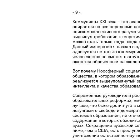
- 9 -
Коммунисты XXI века – это аванг
опирается на все передовые до
поиском коллективного разума ч
выдвинул требование к теорети
можно стать только тогда, когд
Данный императив я назвал в од
адресуется не только к коммуни
человечество не сможет шагнуть
окажется обреченным на эколог
Вот почему Ноосферный социали
общества, в котором образовани
реализуется вышеупомянутый за
интеллекта и качества образова
Современные руководители росси
образовательных реформах, «мо
лучшее, что было достигнуто в 
лозунгами о свободе и демократ
системой образования, ни отеч
содержания в которых обходитс
вузах. Сокращение вузовской се
ниже, чем в США, есть преступл
уничтожении естественно-научно